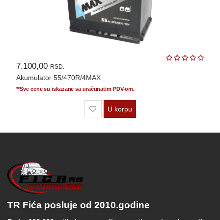
7.100,00
RSD.
Akumulator 55/470R/4MAX
**Sve cene su iskazane sa uračunatim PDV-om.
U korpu
TR Fića posluje od 2010.godine