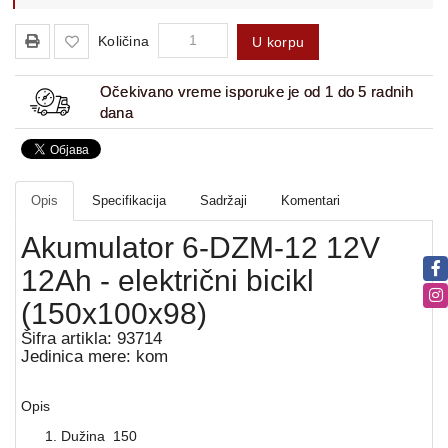
Količina
U korpu
Očekivano vreme isporuke je od 1 do 5 radnih
dana
Opis
Specifikacija
Sadržaji
Komentari
Akumulator 6-DZM-12 12V
12Ah - električni bicikl
(150x100x98)
Šifra artikla: 93714
Jedinica mere: kom
Opis
Dužina 150