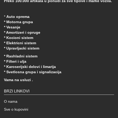
Preko 100.000 artikala u ponudi za sve tipove i marke vozila.
*
Auto oprema
* Motorna grupa
* Vesanje
* Amortizeri i opruge
* Kocioni sistem
* Elektricni sistem
* Upravljacki sistem
* Rashladni sistem
* Filteri i ulja
* Karoserijski delovi i limarija
* Svetlosna grupa i signalizacija
Vama na usluzi .
BRZI LINKOVI
O nama
Sve o kupovini