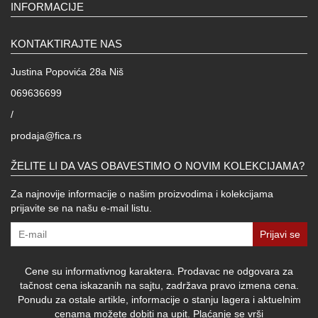
INFORMACIJE
KONTAKTIRAJTE NAS
Justina Popovića 28a Niš
069636699
/
prodaja@fica.rs
ŽELITE LI DA VAS OBAVESTIMO O NOVIM KOLEKCIJAMA?
Za najnovije informacije o našim proizvodima i kolekcijama
prijavite se na našu e-mail listu.
Prijavi se
Cene su informativnog karaktera. Prodavac ne odgovara za
tačnost cena iskazanih na sajtu, zadržava pravo izmena cena.
Ponudu za ostale artikle, informacije o stanju lagera i aktuelnim
cenama možete dobiti na upit. Plaćanje se vrši