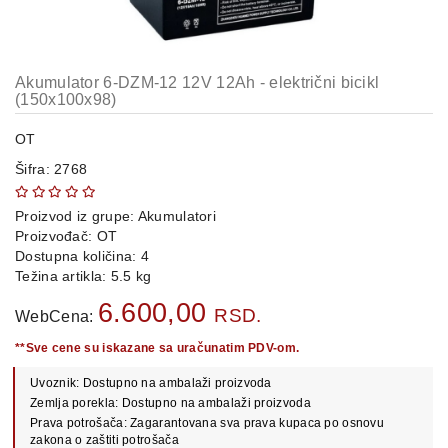
OPREMA
i
DELOVI
Akumulator 6-DZM-12 12V 12Ah - električni bicikl
AUTO
(150x100x98)
DELOVI
OT
METALNE
Šifra: 2768
POLICE
OSTALO
Proizvod iz grupe:
Akumulatori
Proizvođač:
OT
Dostupna količina: 4
KAMIONSKI
Težina artikla: 5.5 kg
DELOVI
6.600,00
RSD.
WebCena:
**Sve cene su iskazane sa uračunatim PDV-om.
POLOVNI
AUTOMOBILI
Uvoznik: Dostupno na ambalaži proizvoda
Zemlja porekla: Dostupno na ambalaži proizvoda
POŠALJITE
Prava potrošača: Zagarantovana sva prava kupaca po osnovu
UPIT
zakona o zaštiti potrošača