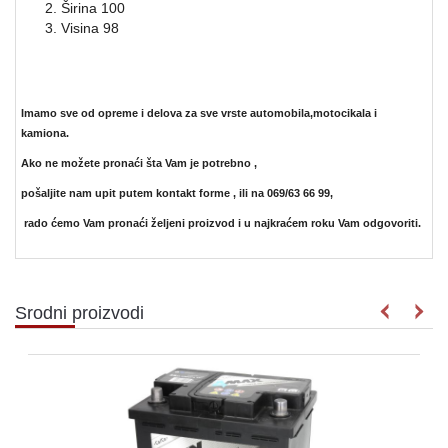
Širina 100
Visina 98
Imamo sve od opreme i delova za sve vrste automobila,motocikala i
kamiona.
Ako ne možete pronaći šta Vam je potrebno ,
pošaljite nam upit putem kontakt forme ,
ili na 069/63 66 99,
rado ćemo Vam pronaći željeni proizvod i u najkraćem roku Vam odgovoriti.
Srodni proizvodi