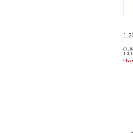
1.2
CILI
1.3,1
**Sve