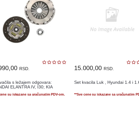
990,00
15.000,00
RSD.
RSD.
vačila s ležajem odgovara:
Set kvacila Luk , Hyundai 1.4 i 1.
DAI ELANTRA IV, I30; KIA
D
 cene su iskazane sa uračunatim PDV-om.
**Sve cene su iskazane sa uračunatim 