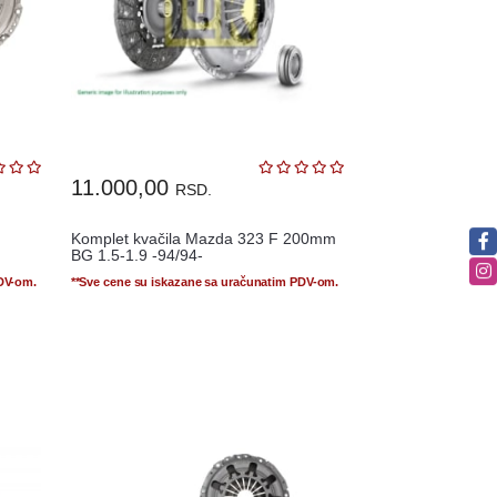
11.000,00
RSD.
Komplet kvačila Mazda 323 F 200mm
BG 1.5-1.9 -94/94-
PDV-om.
**Sve cene su iskazane sa uračunatim PDV-om.