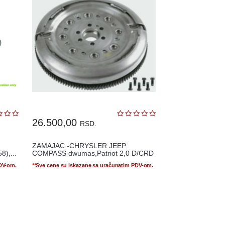
26.500,00
RSD.
ZAMAJAC -CHRYSLER JEEP
8),...
COMPASS dwumas,Patriot 2,0 D/CRD
06 -
PDV-om.
**Sve cene su iskazane sa uračunatim PDV-om.