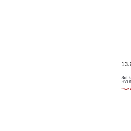
13.
Set k
HYUN
CEE'
**Sve