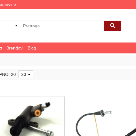
 kupovine
kt
Brendovi
Blog
PNO: 20
20