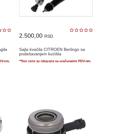
2.500,00
RSD.
Agila
Sajla kvačila CITROEN Berlingo sa
podešavanjem kućišta
PDV-om.
**Sve cene su iskazane sa uračunatim PDV-om.