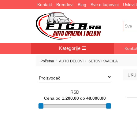
Kontakt
Brendovi
Blog
Sve o kupovini
Uslovi
Kategorije
Konta
Početna
AUTO DELOVI
SETOVI KVACILA
UKU
Proizvođač
RSD
Cena od
1,200.00
do
48,000.00