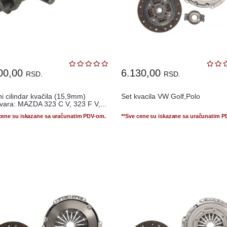
00,00
6.130,00
RSD.
RSD.
i cilindar kvačila (15,9mm)
Set kvacila VW Golf,Polo
vara: MAZDA 323 C V, 323 F V,...
 cene su iskazane sa uračunatim PDV-om.
**Sve cene su iskazane sa uračunatim 