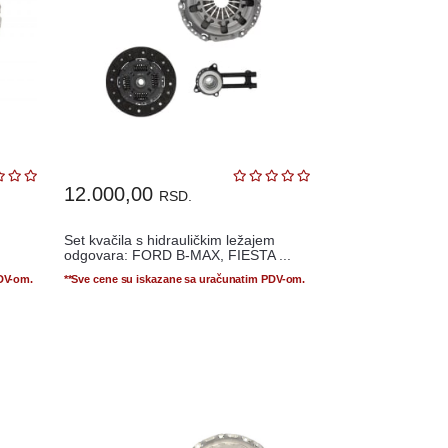
12.000,00
RSD.
Set kvačila s hidrauličkim ležajem
odgovara: FORD B-MAX, FIESTA ...
PDV-om.
**Sve cene su iskazane sa uračunatim PDV-om.