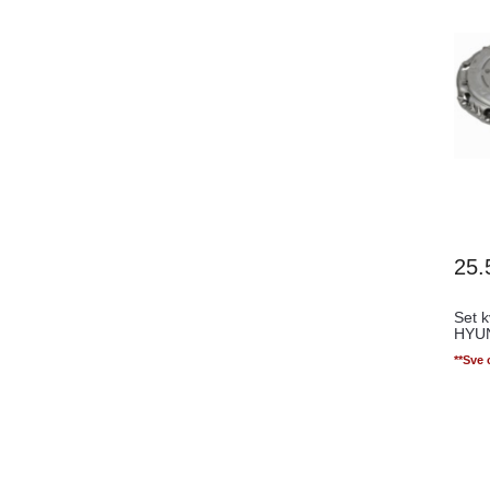
25.
Set 
HYUN
**Sve