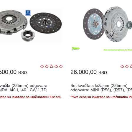
500,00
26.000,00
RSD.
RSD.
kvačila (235mm) odgovara:
Set kvačila s ležajem (235mm)
DAI I40 I, I40 I CW 1.7D
odgovara: MINI (R56), (R57), (R5
 cene su iskazane sa uračunatim PDV-om.
**Sve cene su iskazane sa uračunatim 