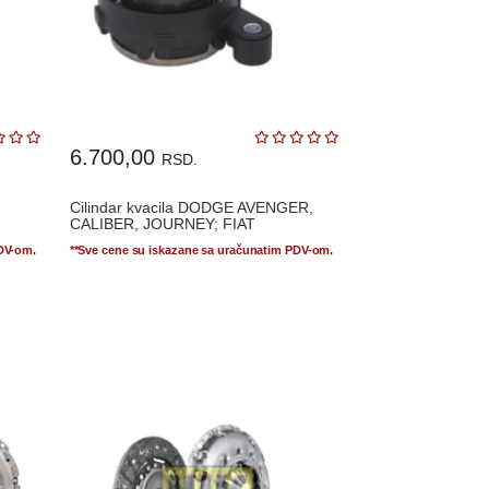
6.700,00
RSD.
Cilindar kvacila DODGE AVENGER,
CALIBER, JOURNEY; FIAT
FULLBACK; JE...
PDV-om.
**Sve cene su iskazane sa uračunatim PDV-om.