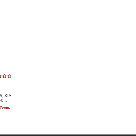
W; KIA
0...
PDV-om.