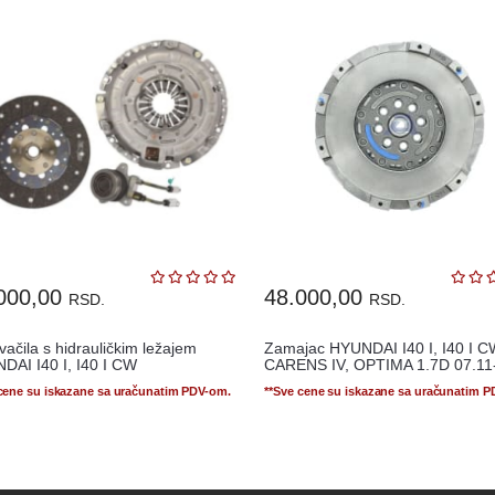
000,00
48.000,00
RSD.
RSD.
vačila s hidrauličkim ležajem
Zamajac HYUNDAI I40 I, I40 I C
DAI I40 I, I40 I CW
CARENS IV, OPTIMA 1.7D 07.11-
 cene su iskazane sa uračunatim PDV-om.
**Sve cene su iskazane sa uračunatim 