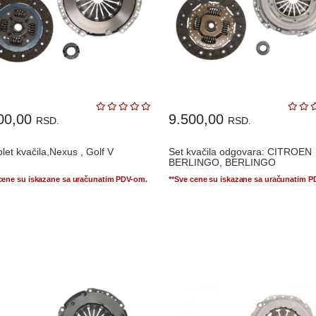
00,00
9.500,00
RSD.
RSD.
et kvačila,Nexus , Golf V
Set kvačila odgovara: CITROEN
BERLINGO, BERLINGO
MULTISPACE, BERLI...
 cene su iskazane sa uračunatim PDV-om.
**Sve cene su iskazane sa uračunatim 