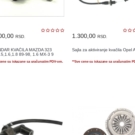
00,00
1.300,00
RSD.
RSD.
NDAR KVAČILA MAZDA 323
Sajla za aktiviranje kvačila Opel 
.5,1.6,1.8 89-98, 1.6 MX-3 9
 cene su iskazane sa uračunatim PDV-om.
**Sve cene su iskazane sa uračunatim 