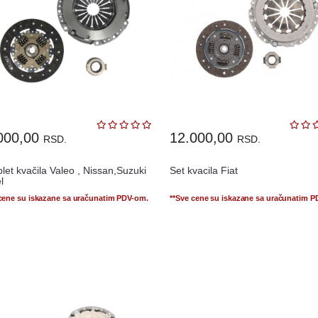
000,00
12.000,00
RSD.
RSD.
et kvačila Valeo , Nissan,Suzuki
Set kvacila Fiat
l
 cene su iskazane sa uračunatim PDV-om.
**Sve cene su iskazane sa uračunatim 