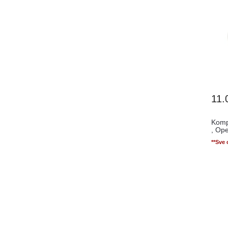
11.
Kompl
, Ope
**Sve