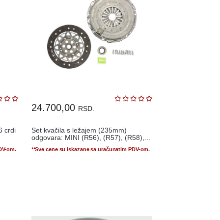
24.700,00
RSD.
6 crdi
Set kvačila s ležajem (235mm)
odgovara: MINI (R56), (R57), (R58),...
PDV-om.
**Sve cene su iskazane sa uračunatim PDV-om.