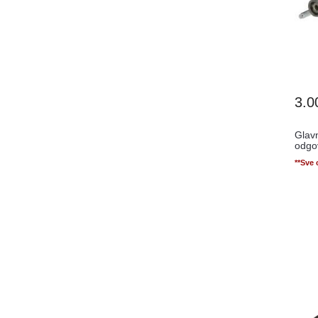
3.0
Glavn
odgo
**Sve