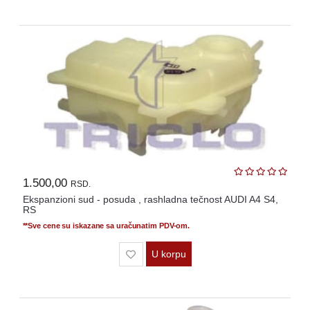
1.500,00
RSD.
Ekspanzioni sud - posuda , rashladna tečnost AUDI A4 S4,
RS
**Sve cene su iskazane sa uračunatim PDV-om.
U korpu