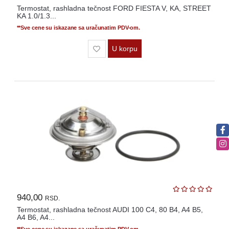
Termostat, rashladna tečnost FORD FIESTA V, KA, STREET
KA 1.0/1.3...
**Sve cene su iskazane sa uračunatim PDV-om.
U korpu
940,00
RSD.
Termostat, rashladna tečnost AUDI 100 C4, 80 B4, A4 B5,
A4 B6, A4...