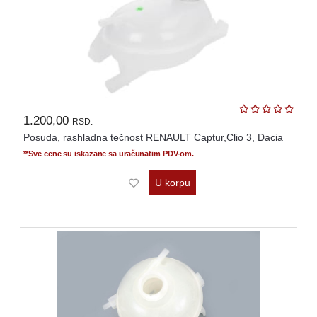
1.200,00
RSD.
Posuda, rashladna tečnost RENAULT Captur,Clio 3, Dacia
**Sve cene su iskazane sa uračunatim PDV-om.
U korpu