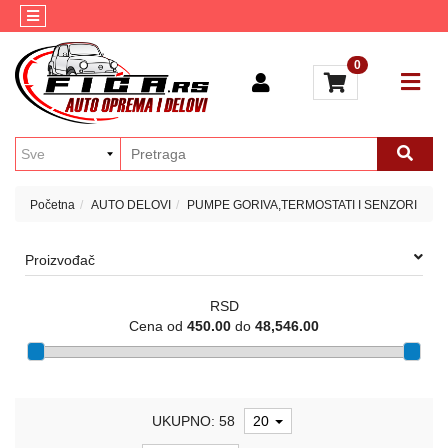
Kategorije
Kontakt
0
AUTO
Brendovi
KOZMETIKA
Blog
ULJA
I
MAZIVA
Početna
AUTO DELOVI
PUMPE GORIVA,TERMOSTATI I SENZORI
AKUMULATORI
AUTO
Proizvođač
ELEKTRIKA
RSD
MULTIMEDIJA
Cena od
450.00
do
48,546.00
ALATI
GUME
UKUPNO: 58
20
MOTO