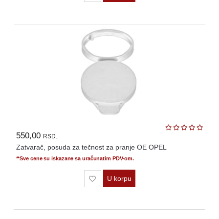
550,00
RSD.
Zatvarač, posuda za tečnost za pranje OE OPEL
**Sve cene su iskazane sa uračunatim PDV-om.
U korpu