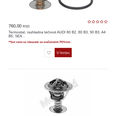
760,00
RSD.
Termostat, rashladna tečnost AUDI 80 B2, 80 B3, 90 B3, A4
B5; SEA...
**Sve cene su iskazane sa uračunatim PDV-om.
U korpu