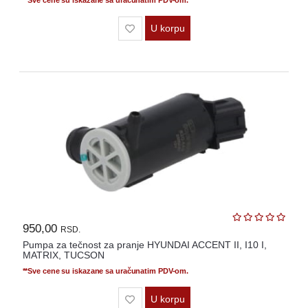
**Sve cene su iskazane sa uračunatim PDV-om.
U korpu
950,00
RSD.
Pumpa za tečnost za pranje HYUNDAI ACCENT II, I10 I,
MATRIX, TUCSON
**Sve cene su iskazane sa uračunatim PDV-om.
U korpu