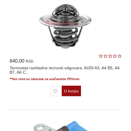
640,00
RSD.
Termostat rashladne tecnosti odgovara: AUDI A3, A4 B5, A4
B7, A6 C...
**Sve cene su iskazane sa uračunatim PDV-om.
U korpu