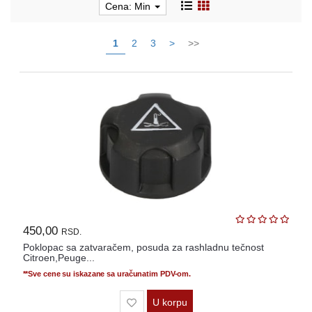
Cena: Min
OPREMA
i
DELOVI
1
2
3
>
>>
AUTO
DELOVI
METALNE
POLICE
OSTALO
KAMIONSKI
DELOVI
450,00
RSD.
Poklopac sa zatvaračem, posuda za rashladnu tečnost
POLOVNI
Citroen,Peuge...
AUTOMOBILI
**Sve cene su iskazane sa uračunatim PDV-om.
POŠALJITE
U korpu
UPIT