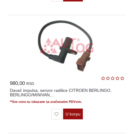
980,00
RSD.
Davač impulsa, senzor radilice CITROEN BERLINGO,
BERLINGO/MINIVAN,...
**Sve cene su iskazane sa uračunatim PDV-om.
U korpu