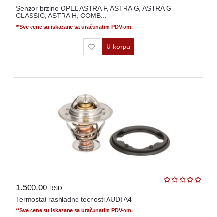
Senzor brzine OPEL ASTRA F, ASTRA G, ASTRA G
CLASSIC, ASTRA H, COMB...
**Sve cene su iskazane sa uračunatim PDV-om.
U korpu
1.500,00
RSD.
Termostat rashladne tecnosti AUDI A4
**Sve cene su iskazane sa uračunatim PDV-om.