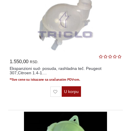
1.550,00
RSD.
Ekspanzioni sud- posuda, rashladna teč. Peugeot
307,Citroen 1.4-1....
**Sve cene su iskazane sa uračunatim PDV-om.
U korpu