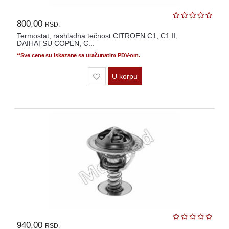
800,00
RSD.
Termostat, rashladna tečnost CITROEN C1, C1 II;
DAIHATSU COPEN, C...
**Sve cene su iskazane sa uračunatim PDV-om.
U korpu
940,00
RSD.