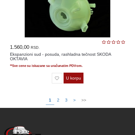
1.560,00
RSD.
Ekspanzioni sud - posuda, rashladna tečnost SKODA
OKTAVIA
**Sve cene su iskazane sa uračunatim PDV-om.
U korpu
1
2
3
>
>>