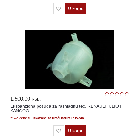
U korpu
1.500,00
RSD.
Ekspanziona posuda za rashladnu tec. RENAULT CLIO II,
KANGOO
**Sve cene su iskazane sa uračunatim PDV-om.
U korpu