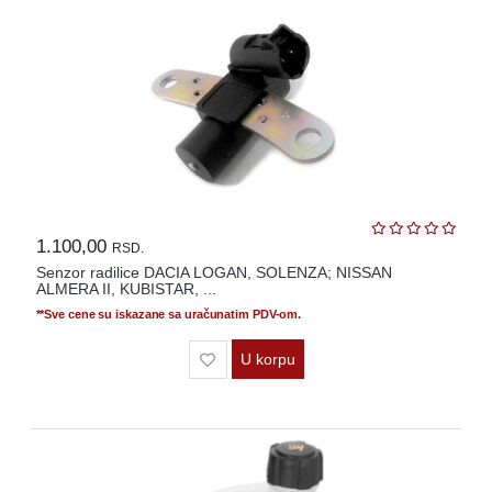
1.100,00
RSD.
Senzor radilice DACIA LOGAN, SOLENZA; NISSAN
ALMERA II, KUBISTAR, ...
**Sve cene su iskazane sa uračunatim PDV-om.
U korpu