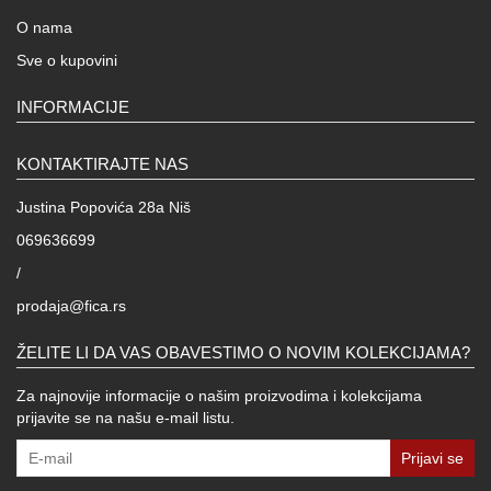
O nama
Sve o kupovini
INFORMACIJE
KONTAKTIRAJTE NAS
Justina Popovića 28a Niš
069636699
/
prodaja@fica.rs
ŽELITE LI DA VAS OBAVESTIMO O NOVIM KOLEKCIJAMA?
Za najnovije informacije o našim proizvodima i kolekcijama
prijavite se na našu e-mail listu.
Prijavi se