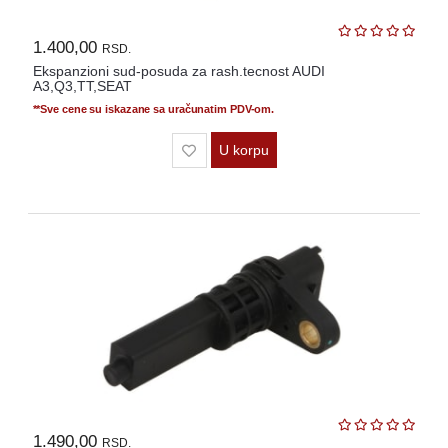
1.400,00
RSD.
Ekspanzioni sud-posuda za rash.tecnost AUDI
A3,Q3,TT,SEAT
**Sve cene su iskazane sa uračunatim PDV-om.
U korpu
1.490,00
RSD.