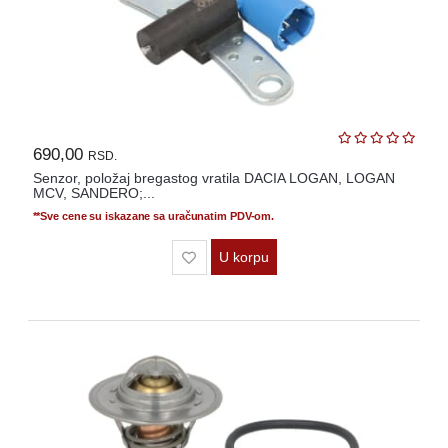
690,00
RSD.
Senzor, položaj bregastog vratila DACIA LOGAN, LOGAN
MCV, SANDERO;...
**Sve cene su iskazane sa uračunatim PDV-om.
U korpu