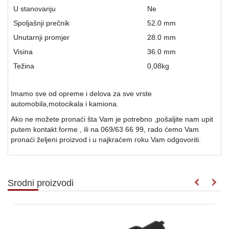
U stanovanju
Ne
Spoljašnji prečnik
52.0 mm
Unutarnji promjer
28.0 mm
Visina
36.0 mm
Težina
0,08
kg
Imamo sve od opreme i delova za sve vrste
automobila,motocikala i kamiona.
Ako ne možete pronaći šta Vam je potrebno ,pošaljite nam upit
putem kontakt forme , ili na 069/63 66 99, rado ćemo Vam
pronaći željeni proizvod i u najkraćem roku Vam odgovoriti.
Srodni proizvodi