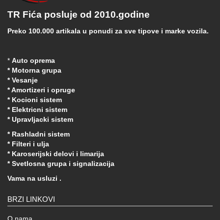
TR Fića posluje od 2010.godine
Preko 100.000 artikala u ponudi za sve tipove i marke vozila.
*
Auto oprema
* Motorna grupa
* Vesanje
* Amortizeri i opruge
* Kocioni sistem
* Elektricni sistem
* Upravljacki sistem
* Rashladni sistem
* Filteri i ulja
* Karoserijski delovi i limarija
* Svetlosna grupa i signalizacija
Vama na usluzi .
BRZI LINKOVI
O nama