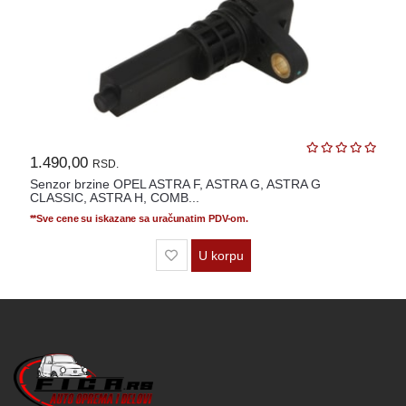
1.490,00
RSD.
Senzor brzine OPEL ASTRA F, ASTRA G, ASTRA G
CLASSIC, ASTRA H, COMB...
**Sve cene su iskazane sa uračunatim PDV-om.
U korpu