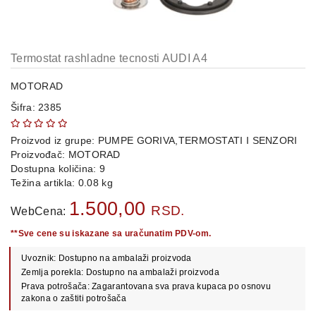
OPREMA
i
DELOVI
Termostat rashladne tecnosti AUDI A4
AUTO
DELOVI
MOTORAD
Šifra: 2385
METALNE
POLICE
Proizvod iz grupe:
PUMPE GORIVA,TERMOSTATI I SENZORI
OSTALO
Proizvođač:
MOTORAD
Dostupna količina: 9
KAMIONSKI
Težina artikla: 0.08 kg
DELOVI
1.500,00
RSD.
WebCena:
**Sve cene su iskazane sa uračunatim PDV-om.
POLOVNI
Uvoznik: Dostupno na ambalaži proizvoda
AUTOMOBILI
Zemlja porekla: Dostupno na ambalaži proizvoda
Prava potrošača: Zagarantovana sva prava kupaca po osnovu
POŠALJITE
zakona o zaštiti potrošača
UPIT