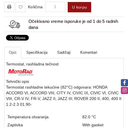
Količina
U korpu
Očekivano vreme isporuke je od 1 do 5 radnih
dana
Opis
Specifikacija
Sadržaji
Komentari
Termostat, rashladna tečnost
Tehnički opis
Termostat rashladne tekućine (82°C) odgovara: HONDA
ACCORD VI, ACCORD VIII, CITY IV, CIVIC IX, CIVIC VI, CIVIC
VIII, CR-V IV, FR-V, JAZZ II, JAZZ III; ROVER 200 II, 400, 400 II
1.2-2.3 01.90-
Temperatura otvaranja
82.0 °C
Zaptivka
With gasket