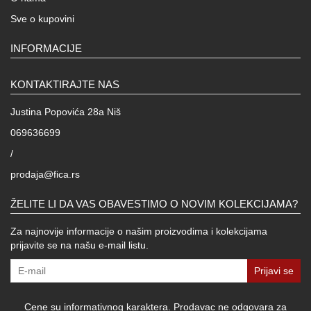
Sve o kupovini
INFORMACIJE
KONTAKTIRAJTE NAS
Justina Popovića 28a Niš
069636699
/
prodaja@fica.rs
ŽELITE LI DA VAS OBAVESTIMO O NOVIM KOLEKCIJAMA?
Za najnovije informacije o našim proizvodima i kolekcijama
prijavite se na našu e-mail listu.
Prijavi se
Cene su informativnog karaktera. Prodavac ne odgovara za