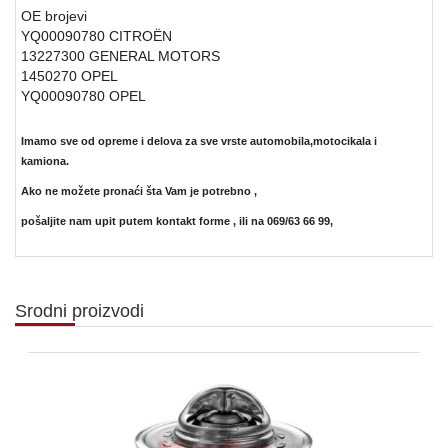
OE brojevi
YQ00090780
CITROËN
13227300
GENERAL MOTORS
1450270
OPEL
YQ00090780
OPEL
Imamo sve od opreme i delova za sve vrste automobila,motocikala i
kamiona.
Ako ne možete pronaći šta Vam je potrebno ,
pošaljite nam upit putem kontakt forme ,
ili na 069/63 66 99,
Srodni proizvodi