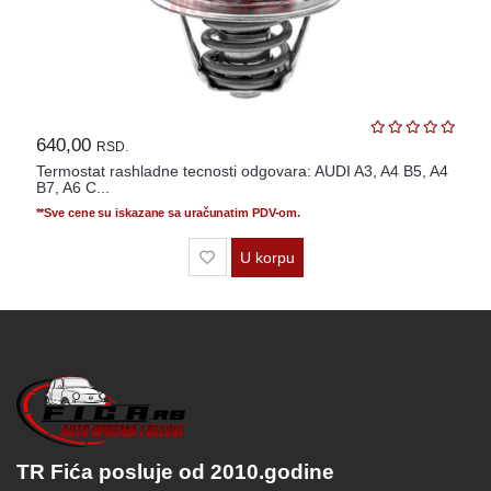
640,00
RSD.
Termostat rashladne tecnosti odgovara: AUDI A3, A4 B5, A4
B7, A6 C...
**Sve cene su iskazane sa uračunatim PDV-om.
U korpu
TR Fića posluje od 2010.godine