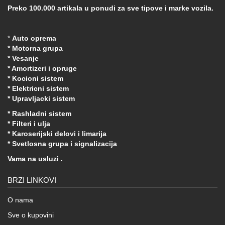
Preko 100.000 artikala u ponudi za sve tipove i marke vozila.
*
Auto oprema
* Motorna grupa
* Vesanje
* Amortizeri i opruge
* Kocioni sistem
* Elektricni sistem
* Upravljacki sistem
* Rashladni sistem
* Filteri i ulja
* Karoserijski delovi i limarija
* Svetlosna grupa i signalizacija
Vama na usluzi .
BRZI LINKOVI
O nama
Sve o kupovini