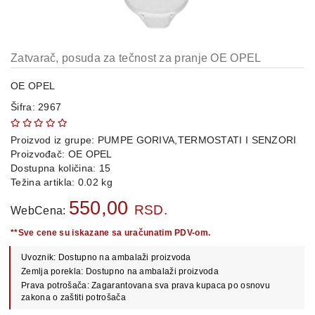
OPREMA
i
DELOVI
Zatvarač, posuda za tečnost za pranje OE OPEL
AUTO
DELOVI
OE OPEL
Šifra: 2967
METALNE
POLICE
Proizvod iz grupe:
PUMPE GORIVA,TERMOSTATI I SENZORI
OSTALO
Proizvođač:
OE OPEL
Dostupna količina: 15
KAMIONSKI
Težina artikla: 0.02 kg
DELOVI
550,00
RSD.
WebCena:
**Sve cene su iskazane sa uračunatim PDV-om.
POLOVNI
Uvoznik: Dostupno na ambalaži proizvoda
AUTOMOBILI
Zemlja porekla: Dostupno na ambalaži proizvoda
Prava potrošača: Zagarantovana sva prava kupaca po osnovu
POŠALJITE
zakona o zaštiti potrošača
UPIT