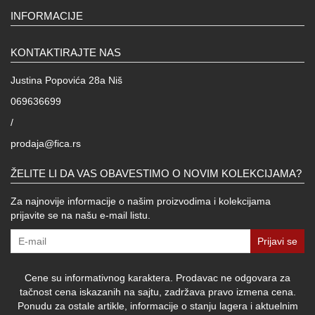
INFORMACIJE
KONTAKTIRAJTE NAS
Justina Popovića 28a Niš
069636699
/
prodaja@fica.rs
ŽELITE LI DA VAS OBAVESTIMO O NOVIM KOLEKCIJAMA?
Za najnovije informacije o našim proizvodima i kolekcijama
prijavite se na našu e-mail listu.
Prijavi se
Cene su informativnog karaktera. Prodavac ne odgovara za
tačnost cena iskazanih na sajtu, zadržava pravo izmena cena.
Ponudu za ostale artikle, informacije o stanju lagera i aktuelnim