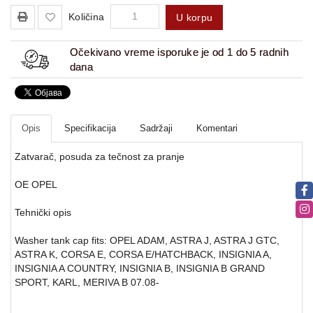
Količina
U korpu
Očekivano vreme isporuke je od 1 do 5 radnih
dana
Opis
Specifikacija
Sadržaji
Komentari
Zatvarač, posuda za tečnost za pranje
OE OPEL
Tehnički opis
Washer tank cap fits: OPEL ADAM, ASTRA J, ASTRA J GTC,
ASTRA K, CORSA E, CORSA E/HATCHBACK, INSIGNIA A,
INSIGNIA A COUNTRY, INSIGNIA B, INSIGNIA B GRAND
SPORT, KARL, MERIVA B 07.08-