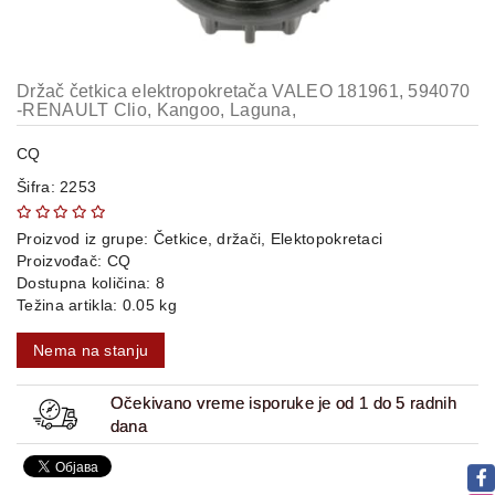
OPREMA
i
DELOVI
Držač četkica elektropokretača VALEO 181961, 594070
AUTO
-RENAULT Clio, Kangoo, Laguna,
DELOVI
CQ
METALNE
Šifra: 2253
POLICE
OSTALO
Proizvod iz grupe:
Četkice, držači, Elektopokretaci
Proizvođač:
CQ
Dostupna količina: 8
KAMIONSKI
Težina artikla: 0.05 kg
DELOVI
Nema na stanju
POLOVNI
Očekivano vreme isporuke je od 1 do 5 radnih
AUTOMOBILI
dana
POŠALJITE
UPIT