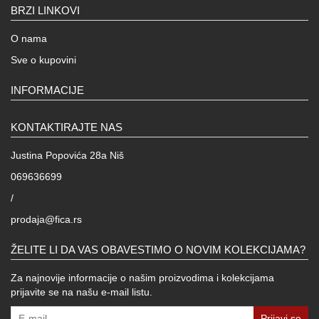
BRZI LINKOVI
O nama
Sve o kupovini
INFORMACIJE
KONTAKTIRAJTE NAS
Justina Popovića 28a Niš
069636699
/
prodaja@fica.rs
ŽELITE LI DA VAS OBAVESTIMO O NOVIM KOLEKCIJAMA?
Za najnovije informacije o našim proizvodima i kolekcijama
prijavite se na našu e-mail listu.
Prijavi se