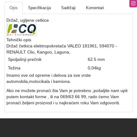
Opis
Specifikacija
Sadržaji
Komentari
Držač, ugljene cetkice
Tehnički opis
Držač četkica elektropokretača VALEO 181961, 594070 -
RENAULT Clio, Kangoo, Laguna,
Spoljašnji prečnik
62.5 mm
Težina
0,04
kg
Imamo sve od opreme i delova za sve vrste
automobila,motocikala i kamiona.
Ako ne možete pronaći šta Vam je potrebno ,pošaljite nam upit
putem kontakt forme , ili na 069/63 66 99, rado ćemo Vam
pronaći željeni proizvod i u najkraćem roku Vam odgovoriti.