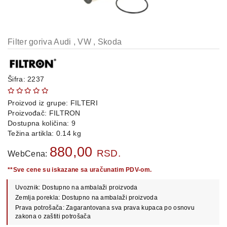
OPREMA
i
DELOVI
Filter goriva Audi , VW , Skoda
AUTO
DELOVI
METALNE
Šifra: 2237
POLICE
Proizvod iz grupe:
FILTERI
OSTALO
Proizvođač:
FILTRON
Dostupna količina: 9
KAMIONSKI
Težina artikla: 0.14 kg
DELOVI
880,00
RSD.
WebCena:
**Sve cene su iskazane sa uračunatim PDV-om.
POLOVNI
Uvoznik: Dostupno na ambalaži proizvoda
AUTOMOBILI
Zemlja porekla: Dostupno na ambalaži proizvoda
Prava potrošača: Zagarantovana sva prava kupaca po osnovu
POŠALJITE
zakona o zaštiti potrošača
UPIT