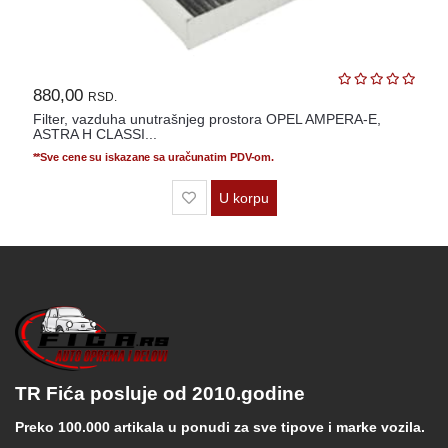
880,00
RSD.
Filter, vazduha unutrašnjeg prostora OPEL AMPERA-E,
ASTRA H CLASSI...
**Sve cene su iskazane sa uračunatim PDV-om.
U korpu
TR Fića posluje od 2010.godine
Preko 100.000 artikala u ponudi za sve tipove i marke vozila.