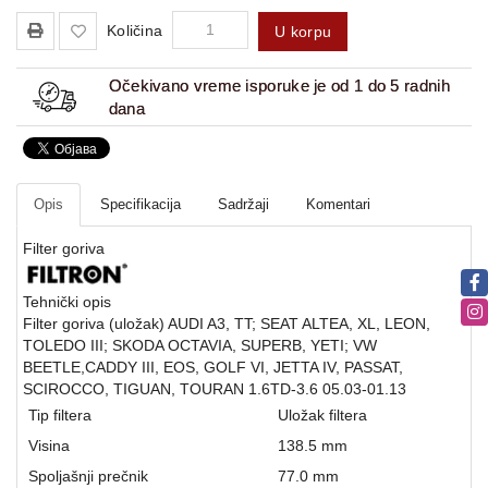
Količina
U korpu
Očekivano vreme isporuke je od 1 do 5 radnih
dana
Opis
Specifikacija
Sadržaji
Komentari
Filter goriva
Tehnički opis
Filter goriva (uložak) AUDI A3, TT; SEAT ALTEA, XL, LEON,
TOLEDO III; SKODA OCTAVIA, SUPERB, YETI; VW
BEETLE,CADDY III, EOS, GOLF VI, JETTA IV, PASSAT,
SCIROCCO, TIGUAN, TOURAN 1.6TD-3.6 05.03-01.13
Tip filtera
Uložak filtera
Visina
138.5 mm
Spoljašnji prečnik
77.0 mm