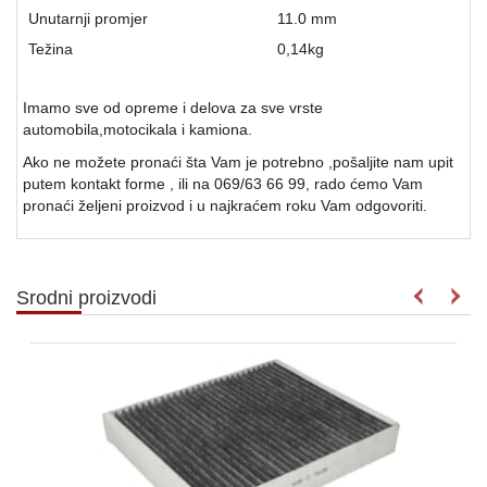
Unutarnji promjer
11.0 mm
Težina
0,14
kg
Imamo sve od opreme i delova za sve vrste
automobila,motocikala i kamiona.
Ako ne možete pronaći šta Vam je potrebno ,pošaljite nam upit
putem kontakt forme , ili na 069/63 66 99, rado ćemo Vam
pronaći željeni proizvod i u najkraćem roku Vam odgovoriti.
Srodni proizvodi