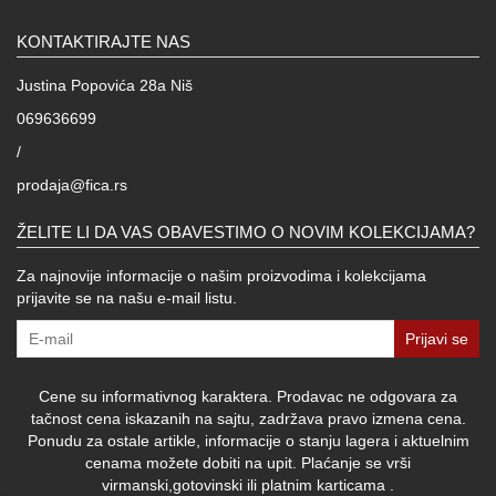
KONTAKTIRAJTE NAS
Justina Popovića 28a Niš
069636699
/
prodaja@fica.rs
ŽELITE LI DA VAS OBAVESTIMO O NOVIM KOLEKCIJAMA?
Za najnovije informacije o našim proizvodima i kolekcijama
prijavite se na našu e-mail listu.
Prijavi se
Cene su informativnog karaktera. Prodavac ne odgovara za
tačnost cena iskazanih na sajtu, zadržava pravo izmena cena.
Ponudu za ostale artikle, informacije o stanju lagera i aktuelnim
cenama možete dobiti na upit. Plaćanje se vrši
virmanski,gotovinski ili platnim karticama .