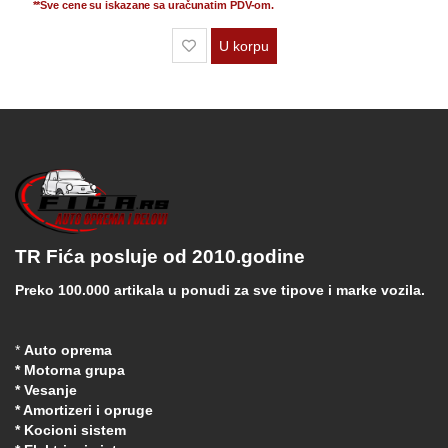
**Sve cene su iskazane sa uračunatim PDV-om.
U korpu
TR Fića posluje od 2010.godine
Preko 100.000 artikala u ponudi za sve tipove i marke vozila.
*
Auto oprema
* Motorna grupa
* Vesanje
* Amortizeri i opruge
* Kocioni sistem