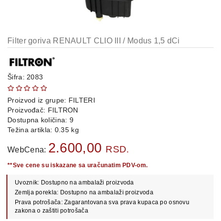
OPREMA
i
DELOVI
Filter goriva RENAULT CLIO III / Modus 1,5 dCi
AUTO
DELOVI
METALNE
Šifra: 2083
POLICE
Proizvod iz grupe:
FILTERI
OSTALO
Proizvođač:
FILTRON
Dostupna količina: 9
KAMIONSKI
Težina artikla: 0.35 kg
DELOVI
2.600,00
RSD.
WebCena:
**Sve cene su iskazane sa uračunatim PDV-om.
POLOVNI
Uvoznik: Dostupno na ambalaži proizvoda
AUTOMOBILI
Zemlja porekla: Dostupno na ambalaži proizvoda
Prava potrošača: Zagarantovana sva prava kupaca po osnovu
POŠALJITE
zakona o zaštiti potrošača
UPIT