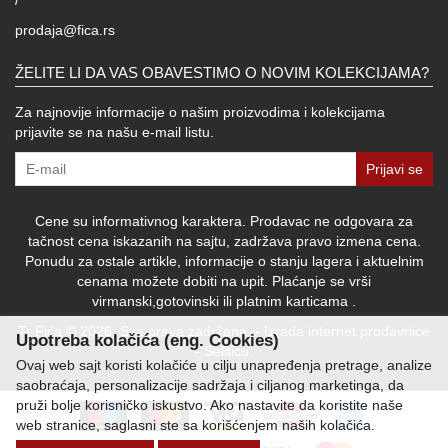
prodaja@fica.rs
ŽELITE LI DA VAS OBAVESTIMO O NOVIM KOLEKCIJAMA?
Za najnovije informacije o našim proizvodima i kolekcijama
prijavite se na našu e-mail listu.
Prijavi se
Cene su informativnog karaktera. Prodavac ne odgovara za
tačnost cena iskazanih na sajtu, zadržava pravo izmena cena.
Ponudu za ostale artikle, informacije o stanju lagera i aktuelnim
cenama možete dobiti na upit. Plaćanje se vrši
virmanski,gotovinski ili platnim karticama .
Tr Fića © 2026. Sva prava zadržana. -
Izrada internet prodavnice
Upotreba kolačića (eng. Cookies)
-
Selltico.
Ovaj web sajt koristi kolačiće u cilju unapređenja pretrage, analize
saobraćaja, personalizacije sadržaja i ciljanog marketinga, da
pruži bolje korisničko iskustvo. Ako nastavite da koristite naše
web stranice, saglasni ste sa korišćenjem naših kolačića.