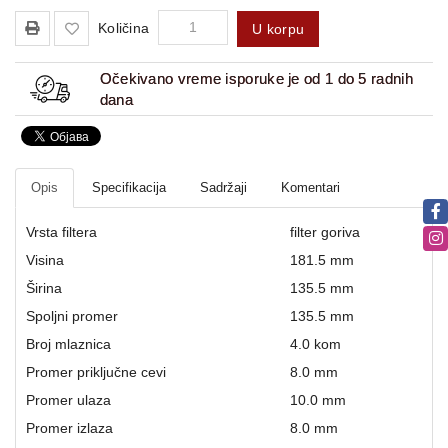
Količina
U korpu
Očekivano vreme isporuke je od 1 do 5 radnih
dana
Opis
Specifikacija
Sadržaji
Komentari
Vrsta filtera
filter goriva
Visina
181.5 mm
Širina
135.5 mm
Spoljni promer
135.5 mm
Broj mlaznica
4.0 kom
Promer priključne cevi
8.0 mm
Promer ulaza
10.0 mm
Promer izlaza
8.0 mm