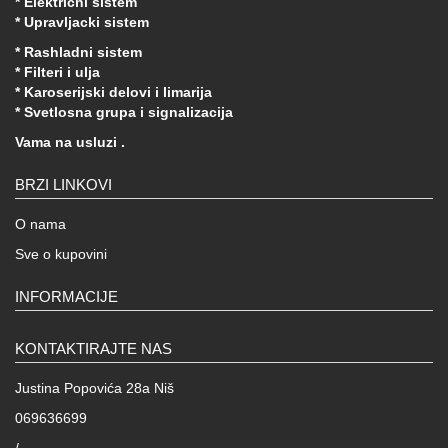
* Elektricni sistem
* Upravljacki sistem
* Rashladni sistem
* Filteri i ulja
* Karoserijski delovi i limarija
* Svetlosna grupa i signalizacija
Vama na usluzi .
BRZI LINKOVI
O nama
Sve o kupovini
INFORMACIJE
KONTAKTIRAJTE NAS
Justina Popovića 28a Niš
069636699
/