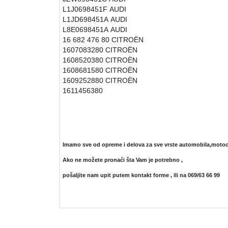
L1J0698451F
AUDI
L1JD698451A
AUDI
L8E0698451A
AUDI
16 682 476 80
CITROËN
1607083280
CITROËN
1608520380
CITROËN
1608681580
CITROËN
1609252880
CITROËN
1611456380
Imamo sve od opreme i delova za sve vrste automobila,motoci
Ako ne možete pronaći šta Vam je potrebno ,
pošaljite nam upit putem kontakt forme ,
ili na 069/63 66 99