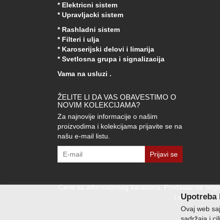
* Elektricni sistem
* Upravljacki sistem
* Rashladni sistem
* Filteri i ulja
* Karoserijski delovi i limarija
* Svetlosna grupa i signalizacija
Vama na usluzi .
ŽELITE LI DA VAS OBAVESTIMO O
NOVIM KOLEKCIJAMA?
Za najnovije informacije o našim
proizvodima i kolekcijama prijavite se na
našu e-mail listu.
Prijavi se
Cene su informativnog karaktera. Prodavac ne odgov
Upotreba 
i aktuelnim cen
Ovaj web sajt
T
sadržaja i ci