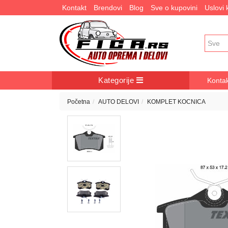
Kontakt
Brendovi
Blog
Sve o kupovini
Uslovi
Kategorije
Konta
Početna
AUTO DELOVI
KOMPLET KOCNICA