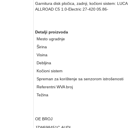
Garnitura disk pločica, zadnji, kočioni sistem: L
ALLROAD C5 1.0-Electric 27-420 05.86-
Detalji proizvoda
Mesto ugradnje
Širina
Visina
Debljina
Kočioni sistem
Spreman za korištenje sa senzorom istrošenosti
Referentni WVA broj
Težina
OE BROJ
JZW698451C
AUDI