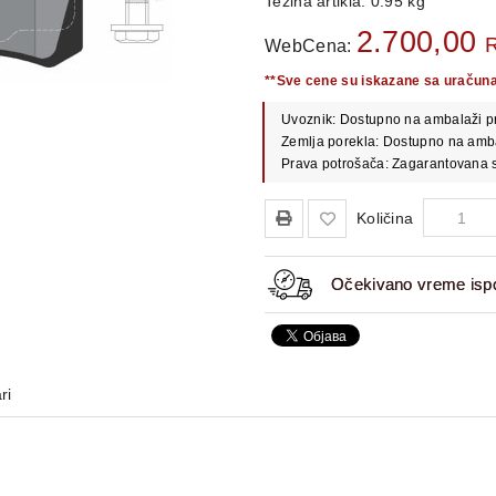
Težina artikla: 0.95 kg
2.700,00
WebCena:
**Sve cene su iskazane sa uračun
Uvoznik: Dostupno na ambalaži p
Zemlja porekla: Dostupno na amb
Prava potrošača: Zagarantovana s
Količina
Očekivano vreme ispo
ri