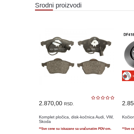
Srodni proizvodi
2.870,00
2.8
RSD.
Komplet pločica, disk-kočnica Audi, VW,
Kočio
Skoda
**Sve cene su iskazane sa uračunatim PDV-om.
**Sve c