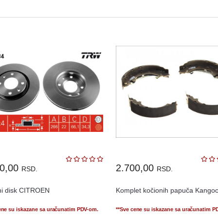
50,00
2.700,00
RSD.
RSD.
ni disk CITROEN
Komplet kočionih papuča Kango
ene su iskazane sa uračunatim PDV-om.
**Sve cene su iskazane sa uračunatim P