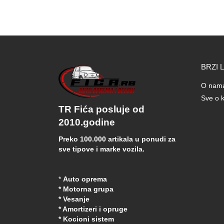
BRZI 
O nam
Sve o k
TR Fića posluje od
2010.godine
Preko 100.000 artikala u ponudi za
sve tipove i marke vozila.
*
Auto oprema
* Motorna grupa
* Vesanje
* Amortizeri i opruge
* Kocioni sistem