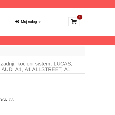
0
Moj nalog
, zadnji, kočioni sistem: LUCAS,
4; AUDI A1, A1 ALLSTREET, A1
OCNICA