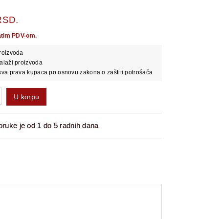
RSD.
atim PDV-om.
roizvoda
alaži proizvoda
va prava kupaca po osnovu zakona o zaštiti potrošača
U korpu
ruke je od 1 do 5 radnih dana