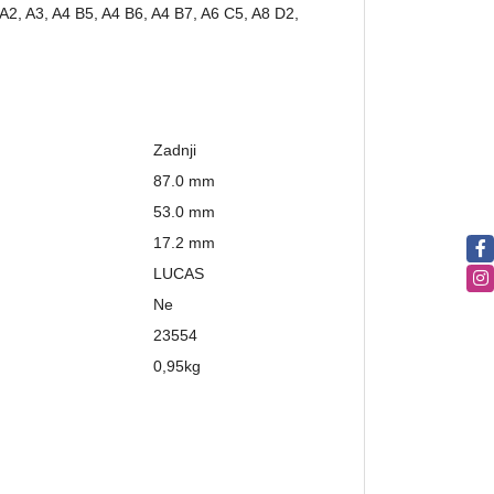
A2, A3, A4 B5, A4 B6, A4 B7, A6 C5, A8 D2,
Zadnji
87.0 mm
53.0 mm
17.2 mm
LUCAS
Ne
23554
0,95
kg