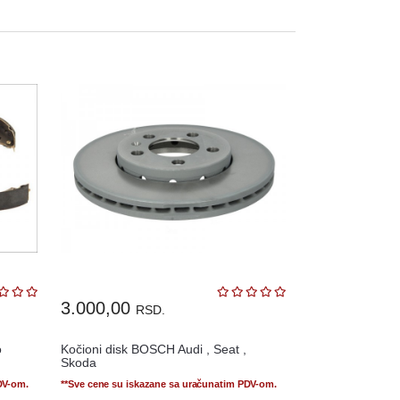
3.000,00
RSD.
o
Kočioni disk BOSCH Audi , Seat ,
Skoda
DV-om.
**Sve cene su iskazane sa uračunatim PDV-om.