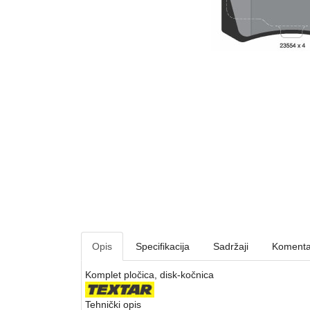
Opis
Specifikacija
Sadržaji
Komenta
Komplet pločica, disk-kočnica
Tehnički opis