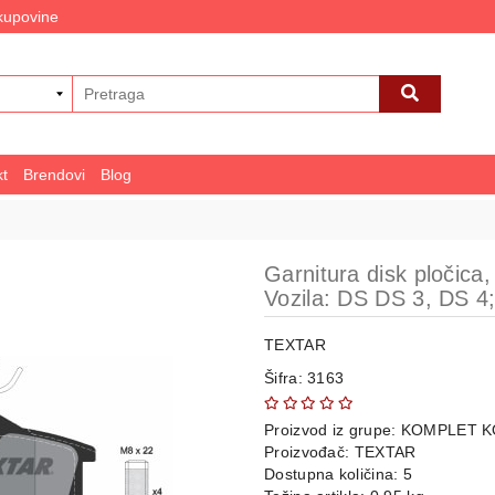
 kupovine
kt
Brendovi
Blog
Garnitura disk pločica
Vozila: DS DS 3, DS 
TEXTAR
Šifra: 3163
Proizvod iz grupe:
KOMPLET K
Proizvođač:
TEXTAR
Dostupna količina: 5