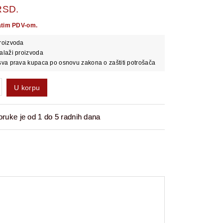
RSD.
atim PDV-om.
roizvoda
alaži proizvoda
va prava kupaca po osnovu zakona o zaštiti potrošača
U korpu
ruke je od 1 do 5 radnih dana