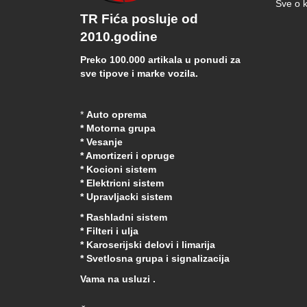
Sve o k
TR Fića posluje od
2010.godine
Preko 100.000 artikala u ponudi za
sve tipove i marke vozila.
*
Auto oprema
* Motorna grupa
* Vesanje
* Amortizeri i opruge
* Kocioni sistem
* Elektricni sistem
* Upravljacki sistem
* Rashladni sistem
* Filteri i ulja
* Karoserijski delovi i limarija
* Svetlosna grupa i signalizacija
Vama na usluzi .