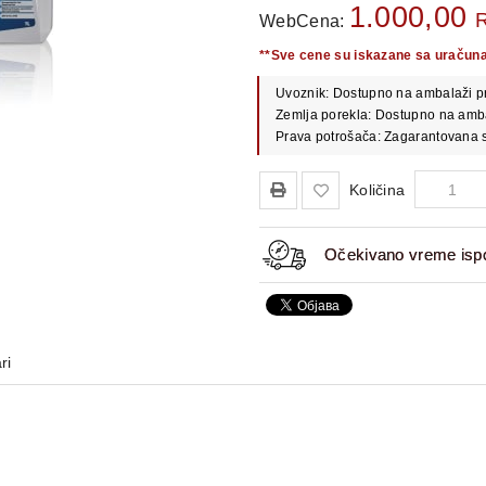
1.000,00
WebCena:
**Sve cene su iskazane sa uračun
Uvoznik: Dostupno na ambalaži p
Zemlja porekla: Dostupno na amb
Prava potrošača: Zagarantovana s
Količina
Očekivano vreme ispo
ri