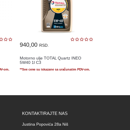
940,00
RSD.
Motorno ulje TOTAL Quartz INEO
5W40 1l C3
DV-om.
**Sve cene su iskazane sa uračunatim PDV-om.
KONTAKTIRAJTE NAS
Justina Popovića 28a Niš