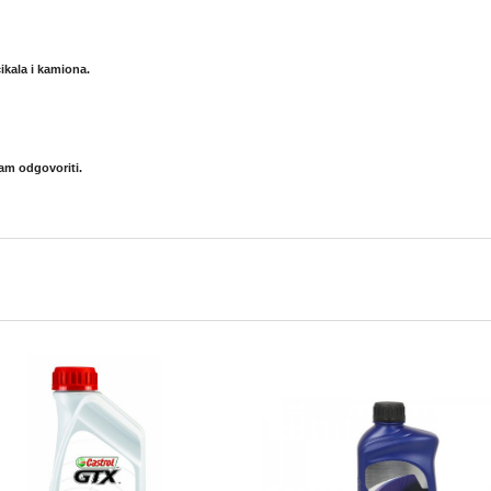
kala i kamiona.
am odgovoriti.