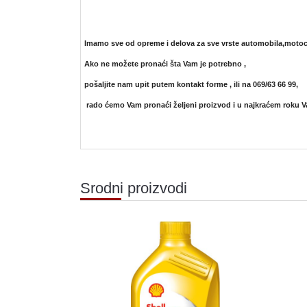
Imamo sve od opreme i delova za sve vrste automobila,motoci
Ako ne možete pronaći šta Vam je potrebno ,
pošaljite nam upit putem kontakt forme ,
ili na 069/63 66 99,
rado ćemo Vam pronaći željeni proizvod i u najkraćem roku V
Srodni proizvodi