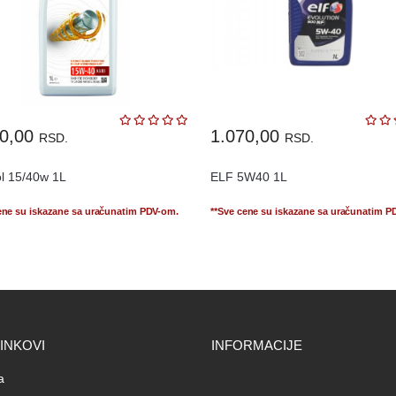
30,00
1.070,00
RSD.
RSD.
ol 15/40w 1L
ELF 5W40 1L
ene su iskazane sa uračunatim PDV-om.
**Sve cene su iskazane sa uračunatim P
LINKOVI
INFORMACIJE
a