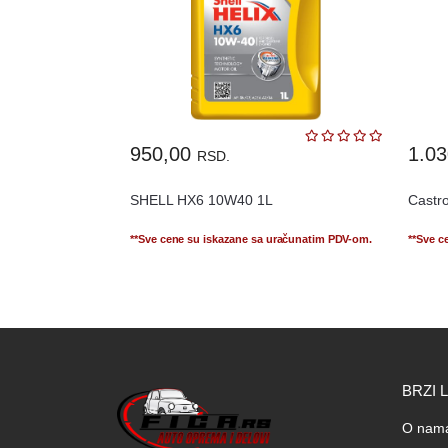
950,00
1.0
RSD.
SHELL HX6 10W40 1L
Castr
**Sve cene su iskazane sa uračunatim PDV-om.
**Sve c
BRZI 
O nam