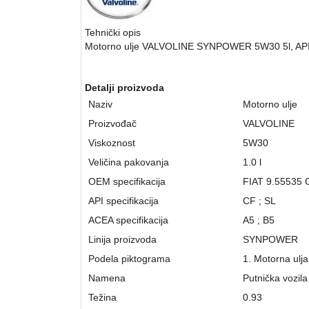
Tehnički opis
Motorno ulje VALVOLINE SYNPOWER 5W30 5l, AP
Detalji proizvoda
Naziv
Motorno ulje
Proizvođač
VALVOLINE
Viskoznost
5W30
Veličina pakovanja
1.0 l
OEM specifikacija
FIAT 9.55535 
API specifikacija
CF ;
SL
ACEA specifikacija
A5 ;
B5
Linija proizvoda
SYNPOWER
Podela piktograma
1. Motorna ulja
Namena
Putnička vozila
Težina
0.93