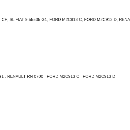
I CF; SL FIAT 9.55535 G1; FORD M2C913 C; FORD M2C913 D; REN
G1 ;
RENAULT RN 0700 ;
FORD M2C913 C ;
FORD M2C913 D