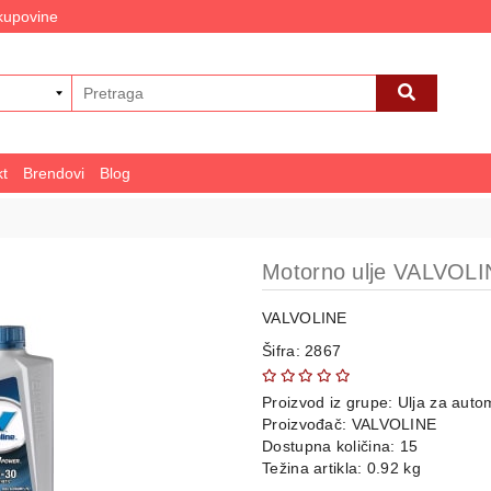
 kupovine
kt
Brendovi
Blog
Motorno ulje VALVO
VALVOLINE
Šifra: 2867
Proizvod iz grupe:
Ulja za auto
Proizvođač:
VALVOLINE
Dostupna količina: 15
Težina artikla: 0.92 kg