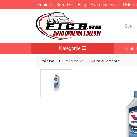
Kontakt
Brendovi
Blog
Sve o kupovini
Uslovi
Kategorije
Konta
Početna
ULJA I MAZIVA
Ulja za automobile