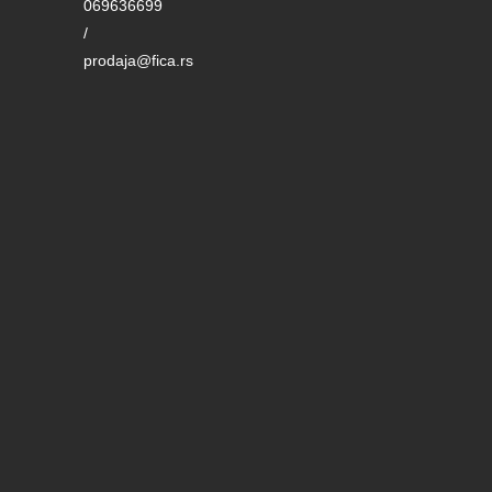
069636699
/
prodaja@fica.rs