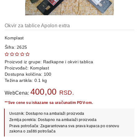
OPREMA
i
DELOVI
Okvir za tablice Apolon extra
AUTO
DELOVI
Komplast
Šifra: 2625
METALNE
POLICE
Proizvod iz grupe:
Radkapne i okviri tablica
OSTALO
Proizvođač:
Komplast
Dostupna količina: 100
KAMIONSKI
Težina artikla: 0.1 kg
DELOVI
400,00
RSD.
WebCena:
**Sve cene su iskazane sa uračunatim PDV-om.
POLOVNI
Uvoznik: Dostupno na ambalaži proizvoda
AUTOMOBILI
Zemlja porekla: Dostupno na ambalaži proizvoda
Prava potrošača: Zagarantovana sva prava kupaca po osnovu
POŠALJITE
zakona o zaštiti potrošača
UPIT