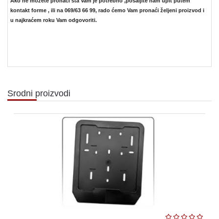
Ako ne možete pronaći šta Vam je potrebno ,pošaljite nam upit putem
kontakt forme ,
ili na 069/63 66 99,
rado ćemo Vam pronaći željeni proizvod i
u najkraćem roku Vam odgovoriti.
Srodni proizvodi