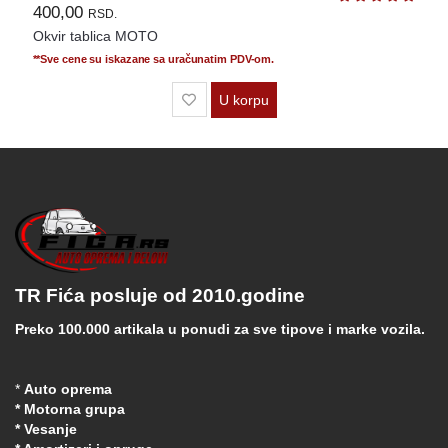
400,00
RSD.
Okvir tablica MOTO
**Sve cene su iskazane sa uračunatim PDV-om.
U korpu
TR Fića posluje od 2010.godine
Preko 100.000 artikala u ponudi za sve tipove i marke vozila.
*
Auto oprema
* Motorna grupa
* Vesanje