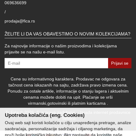
069636699
/
prodaja@fica.rs
ŽELITE LI DA VAS OBAVESTIMO O NOVIM KOLEKCIJAMA?
Za najnovije informacije o našim proizvodima i kolekcijama
prijavite se na našu e-mail listu.
Prijavi se
Cene su informativnog karaktera. Prodavac ne odgovara za
tačnost cena iskazanih na sajtu, zadržava pravo izmena cena.
Ponudu za ostale artikle, informacije o stanju lagera i aktuelnim
cenama možete dobiti na upit. Plaćanje se vrši
virmanski,gotovinski ili platnim karticama .
Tr Fića © 2026. Sva prava zadržana. -
Izrada internet prodavnice
Upotreba kolačića (eng. Cookies)
-
Selltico.
Ovaj web sajt koristi kolačiće u cilju unapređenja pretrage, analize
saobraćaja, personalizacije sadržaja i ciljanog marketinga, da
pruži bolje korisničko iskustvo. Ako nastavite da koristite naše