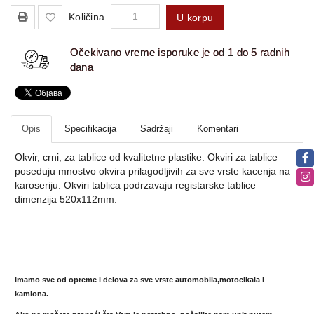
Količina
U korpu
Očekivano vreme isporuke je od 1 do 5 radnih
dana
Opis
Specifikacija
Sadržaji
Komentari
Okvir, crni, za tablice od kvalitetne plastike. Okviri za tablice
poseduju mnostvo okvira prilagodljivih za sve vrste kacenja na
karoseriju. Okviri tablica podrzavaju registarske tablice
dimenzija 520x112mm.
Imamo sve od opreme i delova za sve vrste automobila,motocikala i
kamiona.