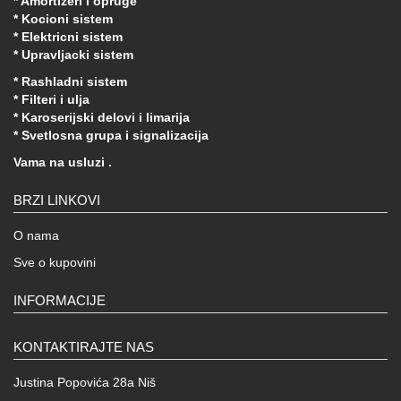
* Amortizeri i opruge
* Kocioni sistem
* Elektricni sistem
* Upravljacki sistem
* Rashladni sistem
* Filteri i ulja
* Karoserijski delovi i limarija
* Svetlosna grupa i signalizacija
Vama na usluzi .
BRZI LINKOVI
O nama
Sve o kupovini
INFORMACIJE
KONTAKTIRAJTE NAS
Justina Popovića 28a Niš