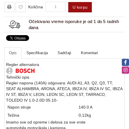
Količina
U korpu
Očekivano vreme isporuke je od 1 do 5 radnih
dana
Opis
Specifikacija
Sadržaji
Komentari
Regler alternatora
Tehnički opis
Regler napona (140A) odgovara: AUDI A1, A3, Q2, Q3, TT;
SEAT ALHAMBRA, ARONA, ATECA, IBIZA IV, IBIZA IV SC, IBIZA
IV ST, IBIZA V, LEON, LEON SC, LEON ST, TARRACO,
TOLEDO IV 1.0-2.0D 05.10-
Napon struje
140.0 A
Težina
0,12
kg
Imamo sve od opreme i delova za sve vrste
automobila,motocikala i kamiona.