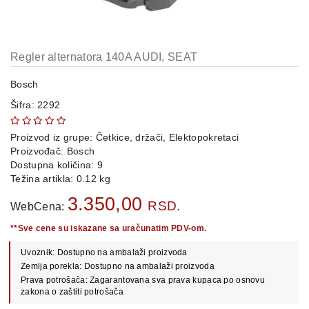
OPREMA
i
DELOVI
Regler alternatora 140A AUDI, SEAT
AUTO
DELOVI
Bosch
Šifra: 2292
METALNE
POLICE
Proizvod iz grupe:
Četkice, držači, Elektopokretaci
OSTALO
Proizvođač:
Bosch
Dostupna količina: 9
KAMIONSKI
Težina artikla: 0.12 kg
DELOVI
3.350,00
RSD.
WebCena:
**Sve cene su iskazane sa uračunatim PDV-om.
POLOVNI
Uvoznik: Dostupno na ambalaži proizvoda
AUTOMOBILI
Zemlja porekla: Dostupno na ambalaži proizvoda
Prava potrošača: Zagarantovana sva prava kupaca po osnovu
POŠALJITE
zakona o zaštiti potrošača
UPIT