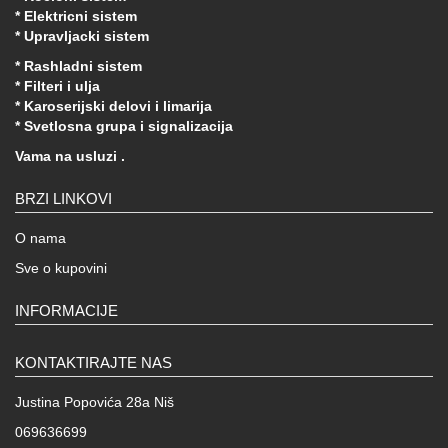
* Elektricni sistem
* Upravljacki sistem
* Rashladni sistem
* Filteri i ulja
* Karoserijski delovi i limarija
* Svetlosna grupa i signalizacija
Vama na usluzi .
BRZI LINKOVI
O nama
Sve o kupovini
INFORMACIJE
KONTAKTIRAJTE NAS
Justina Popovića 28a Niš
069636699