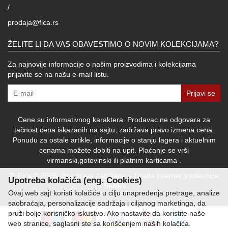
/
prodaja@fica.rs
ŽELITE LI DA VAS OBAVESTIMO O NOVIM KOLEKCIJAMA?
Za najnovije informacije o našim proizvodima i kolekcijama
prijavite se na našu e-mail listu.
Prijavi se
Cene su informativnog karaktera. Prodavac ne odgovara za
tačnost cena iskazanih na sajtu, zadržava pravo izmena cena.
Ponudu za ostale artikle, informacije o stanju lagera i aktuelnim
cenama možete dobiti na upit. Plaćanje se vrši
virmanski,gotovinski ili platnim karticama .
Tr Fića © 2026. Sva prava zadržana. -
Izrada internet prodavnice
Upotreba kolačića (eng. Cookies)
-
Selltico.
Ovaj web sajt koristi kolačiće u cilju unapređenja pretrage, analize
saobraćaja, personalizacije sadržaja i ciljanog marketinga, da
pruži bolje korisničko iskustvo. Ako nastavite da koristite naše
web stranice, saglasni ste sa korišćenjem naših kolačića.