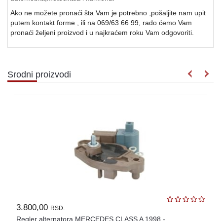
Ako ne možete pronaći šta Vam je potrebno ,pošaljite nam upit
putem kontakt forme , ili na 069/63 66 99, rado ćemo Vam
pronaći željeni proizvod i u najkraćem roku Vam odgovoriti.
Srodni proizvodi
3.800,00
RSD.
Regler alternatora MERCEDES CLASS A 1998 -