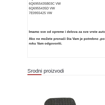
6Q6955435B03C
VW
6Q6955435D
VW
7E0955425
VW
Imamo sve od opreme i delova za sve vrste aut
Ako ne možete pronaći šta Vam je potrebno ,poš
roku Vam odgovoriti.
Srodni proizvodi