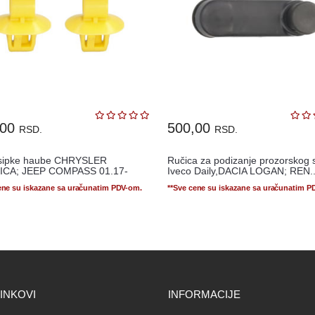
,00
500,00
RSD.
RSD.
sipke haube CHRYSLER
Ručica za podizanje prozorskog 
ICA; JEEP COMPASS 01.17-
Iveco Daily,DACIA LOGAN; REN..
ene su iskazane sa uračunatim PDV-om.
**Sve cene su iskazane sa uračunatim P
LINKOVI
INFORMACIJE