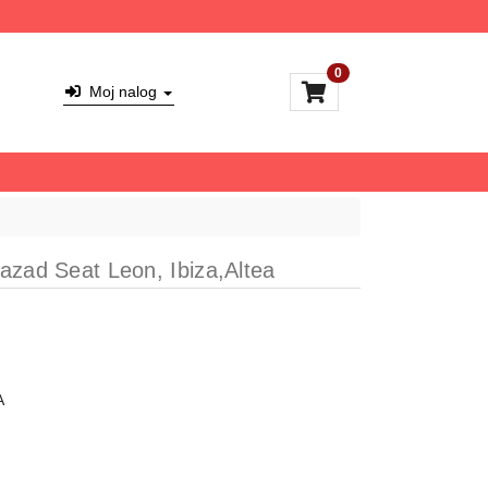
0
Moj nalog
azad Seat Leon, Ibiza,Altea
A