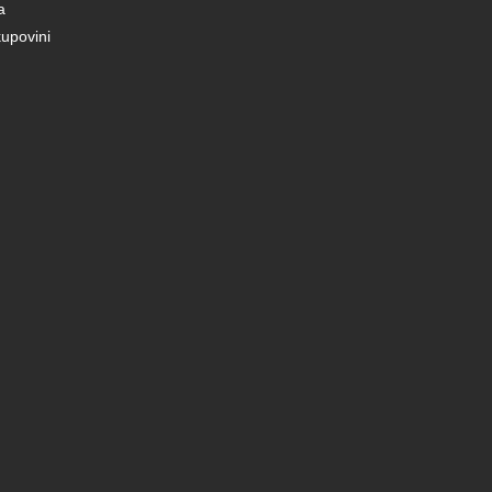
a
upovini