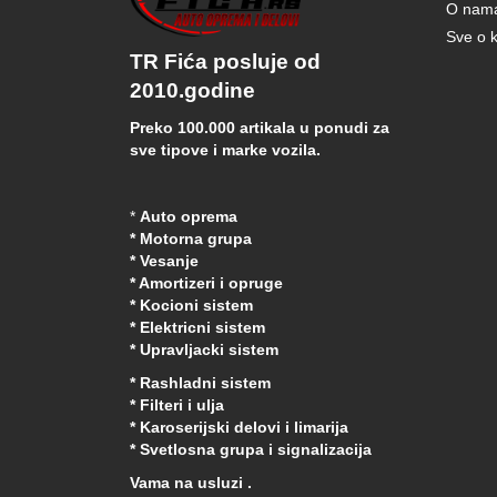
O nam
Sve o k
TR Fića posluje od
2010.godine
Preko 100.000 artikala u ponudi za
sve tipove i marke vozila.
*
Auto oprema
* Motorna grupa
* Vesanje
* Amortizeri i opruge
* Kocioni sistem
* Elektricni sistem
* Upravljacki sistem
* Rashladni sistem
* Filteri i ulja
* Karoserijski delovi i limarija
* Svetlosna grupa i signalizacija
Vama na usluzi .