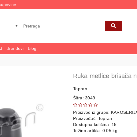
 kupovine
kt
Brendovi
Blog
Ruka metlice brisača n
Topran
Šifra: 3049
Proizvod iz grupe:
KAROSERIJ
Proizvođač:
Topran
Dostupna količina: 15
Težina artikla: 0.05 kg