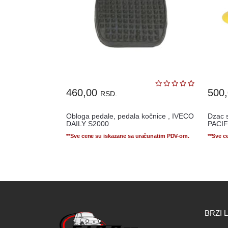
460,00
500
RSD.
Obloga pedale, pedala kočnice , IVECO
Dzac 
DAILY S2000
PACIF
**Sve cene su iskazane sa uračunatim PDV-om.
**Sve c
BRZI 