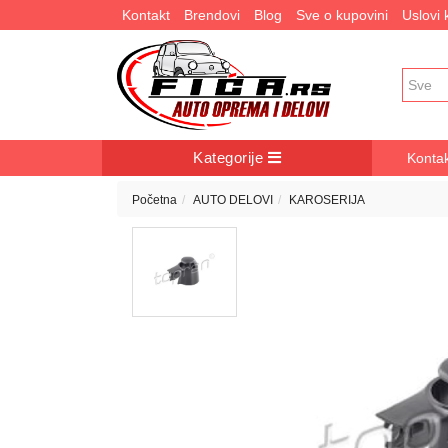
Kontakt
Brendovi
Blog
Sve o kupovini
Uslovi
Kategorije
Konta
Početna
AUTO DELOVI
KAROSERIJA