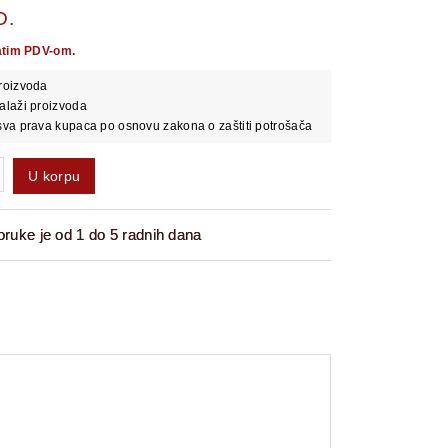
D.
atim PDV-om.
roizvoda
alaži proizvoda
va prava kupaca po osnovu zakona o zaštiti potrošača
U korpu
ruke je od 1 do 5 radnih dana