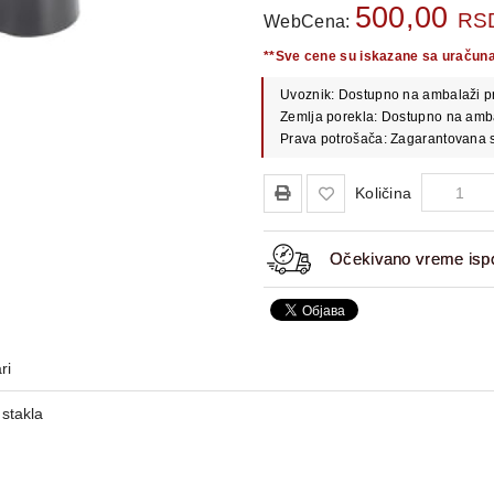
500,00
RS
WebCena:
**Sve cene su iskazane sa uračun
Uvoznik: Dostupno na ambalaži p
Zemlja porekla: Dostupno na amb
Prava potrošača: Zagarantovana s
Količina
Očekivano vreme ispo
ri
 stakla