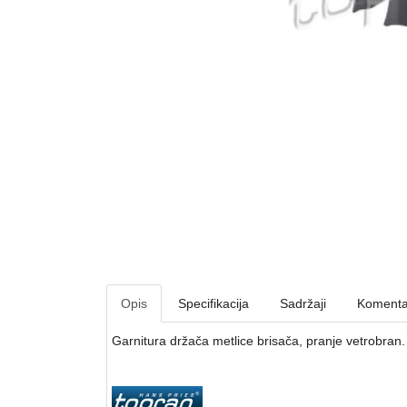
Opis
Specifikacija
Sadržaji
Komenta
Garnitura držača metlice brisača, pranje vetrobran.