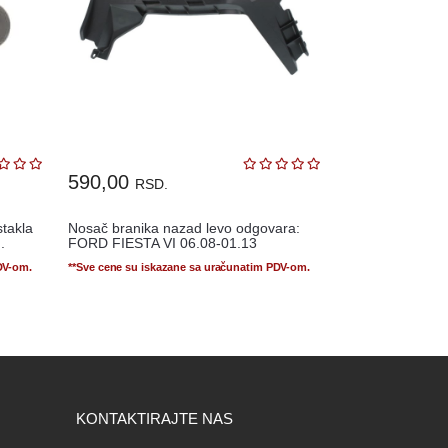
590,00
RSD.
stakla
Nosač branika nazad levo odgovara:
.
FORD FIESTA VI 06.08-01.13
DV-om.
**Sve cene su iskazane sa uračunatim PDV-om.
KONTAKTIRAJTE NAS