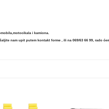
omobila,motocikala i kamiona.
aljite nam upit putem kontakt forme , ili na
069/63 66 99
, rado će