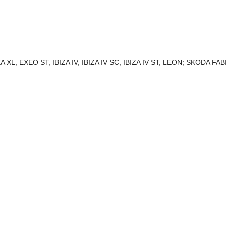
TEA XL, EXEO ST, IBIZA IV, IBIZA IV SC, IBIZA IV ST, LEON; SKOD