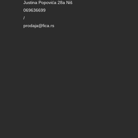
Justina Popovića 28a Niš
069636699
/
prodaja@fica.rs