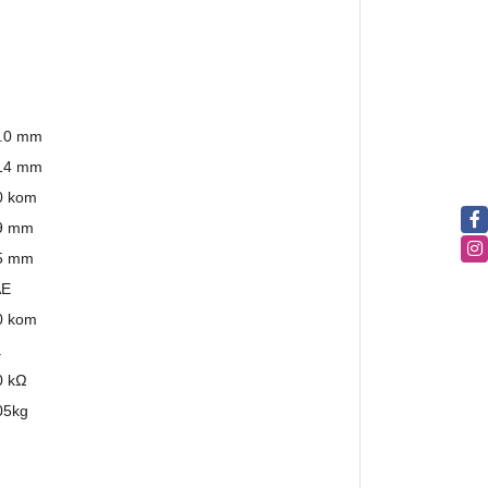
.0 mm
14 mm
0 kom
9 mm
5 mm
AE
0 kom
a
0 kΩ
05
kg