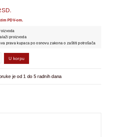
RSD.
atim PDV-om.
roizvoda
alaži proizvoda
va prava kupaca po osnovu zakona o zaštiti potrošača
U korpu
ruke je od 1 do 5 radnih dana