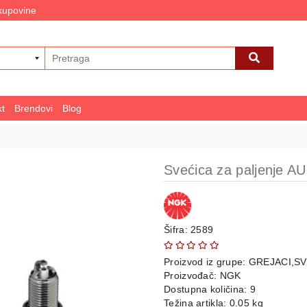
 kupovine
kt
Brendovi
Blog
Svećica za paljenje AU
Šifra: 2589
Proizvod iz grupe:
GREJACI,SV
Proizvođač:
NGK
Dostupna količina: 9
Težina artikla: 0.05 kg