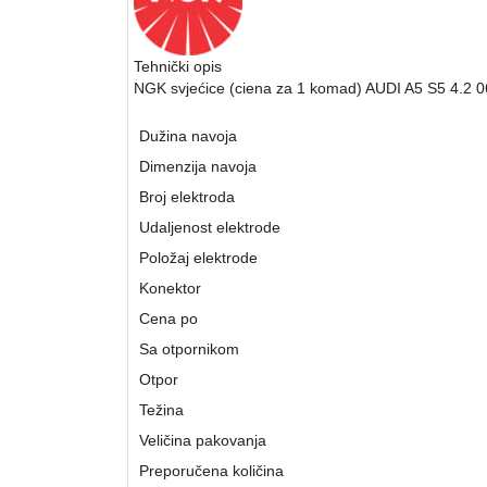
Tehnički opis
NGK svjećice (ciena za 1 komad) AUDI A5 S5 4.2 0
Dužina navoja
Dimenzija navoja
Broj elektroda
Udaljenost elektrode
Položaj elektrode
Konektor
Cena po
Sa otpornikom
Otpor
Težina
Veličina pakovanja
Preporučena količina