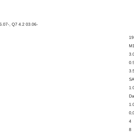
6.07-, Q7 4.2 03.06-
19
M
3.
0.
3.
S
1.
D
1.
0,
4
8