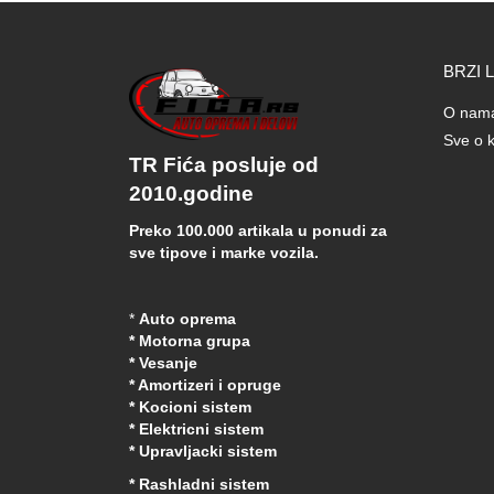
BRZI 
O nam
Sve o k
TR Fića posluje od
2010.godine
Preko 100.000 artikala u ponudi za
sve tipove i marke vozila.
*
Auto oprema
* Motorna grupa
* Vesanje
* Amortizeri i opruge
* Kocioni sistem
* Elektricni sistem
* Upravljacki sistem
* Rashladni sistem