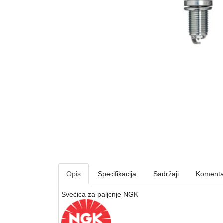
Opis
Specifikacija
Sadržaji
Komenta
Svećica za paljenje NGK