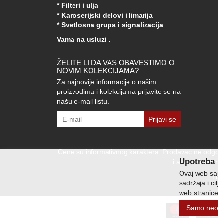
* Filteri i ulja
* Karoserijski delovi i limarija
* Svetlosna grupa i signalizacija
Vama na usluzi .
ŽELITE LI DA VAS OBAVESTIMO O
NOVIM KOLEKCIJAMA?
Za najnovije informacije o našim
proizvodima i kolekcijama prijavite se na
našu e-mail listu.
Prijavi se
Cene su informativnog karaktera. Prodavac ne odgov
Upotreba 
i aktuelnim cen
Ovaj web sajt
T
sadržaja i ci
web stranice
Samo neo