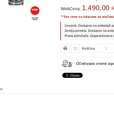
1.490,00
WebCena:
**Sve cene su iskazane sa uračun
Uvoznik: Dostupno na ambalaži p
Zemlja porekla: Dostupno na amb
Prava potrošača: Zagarantovana s
Količina
Očekivano vreme ispo
ri