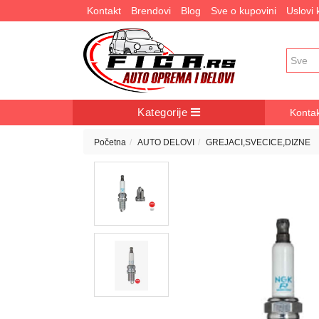
Kontakt
Brendovi
Blog
Sve o kupovini
Uslovi
Kategorije
Konta
Početna
AUTO DELOVI
GREJACI,SVECICE,DIZNE