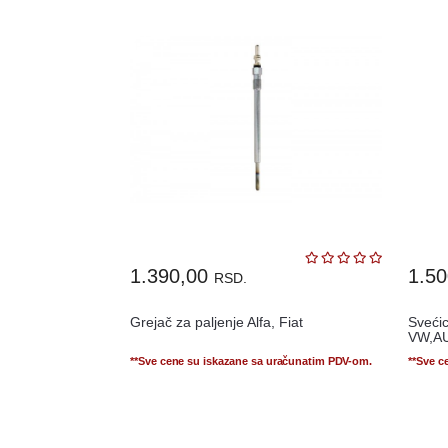
1.390,00
1.5
RSD.
Grejač za paljenje Alfa, Fiat
Svećic
VW,A
**Sve cene su iskazane sa uračunatim PDV-om.
**Sve c