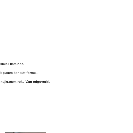
kala i kamiona.
it putem kontakt forme ,
 najkraćem roku Vam odgovoriti.