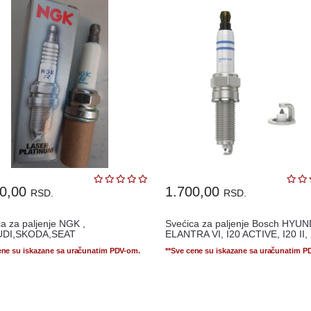
00,00
1.700,00
RSD.
RSD.
a za paljenje NGK ,
Svećica za paljenje Bosch HYUN
UDI,SKODA,SEAT
ELANTRA VI, I20 ACTIVE, I20 II, .
ene su iskazane sa uračunatim PDV-om.
**Sve cene su iskazane sa uračunatim P