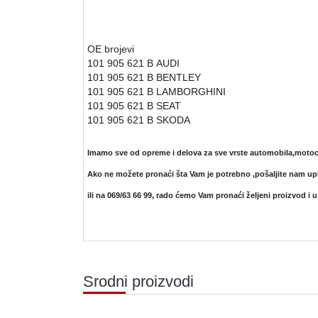
OE brojevi
101 905 621 B
AUDI
101 905 621 B
BENTLEY
101 905 621 B
LAMBORGHINI
101 905 621 B
SEAT
101 905 621 B
SKODA
Imamo sve od opreme i delova za sve vrste automobila,motoci
Ako ne možete pronaći šta Vam je potrebno ,pošaljite nam up
ili na 069/63 66 99,
rado ćemo Vam pronaći željeni proizvod i u
Srodni proizvodi