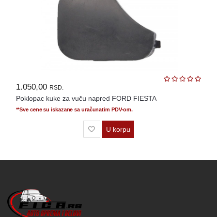
1.050,00
RSD.
Poklopac kuke za vuču napred FORD FIESTA
**Sve cene su iskazane sa uračunatim PDV-om.
U korpu