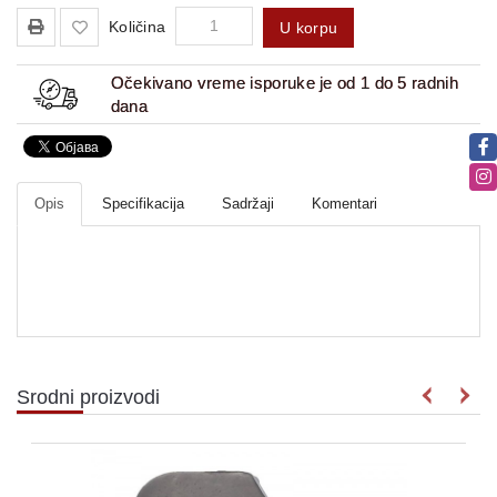
Količina
U korpu
Očekivano vreme isporuke je od 1 do 5 radnih
dana
Opis
Specifikacija
Sadržaji
Komentari
Srodni proizvodi