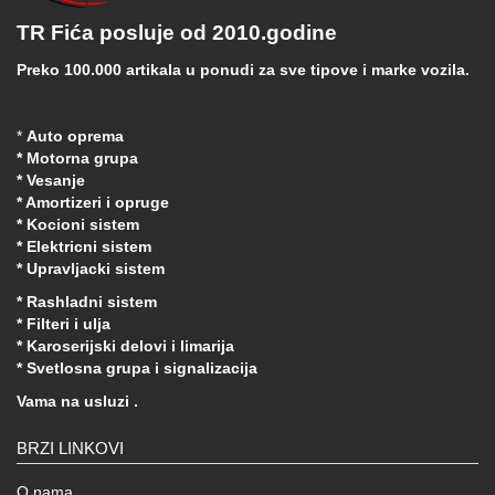
TR Fića posluje od 2010.godine
Preko 100.000 artikala u ponudi za sve tipove i marke vozila.
*
Auto oprema
* Motorna grupa
* Vesanje
* Amortizeri i opruge
* Kocioni sistem
* Elektricni sistem
* Upravljacki sistem
* Rashladni sistem
* Filteri i ulja
* Karoserijski delovi i limarija
* Svetlosna grupa i signalizacija
Vama na usluzi .
BRZI LINKOVI
O nama