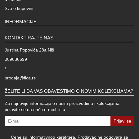
Sve o kupovini
INFORMACIJE
KONTAKTIRAJTE NAS
Justina Popovića 28a Niš
069636699
/
prodaja@fica.rs
ŽELITE LI DA VAS OBAVESTIMO O NOVIM KOLEKCIJAMA?
Za najnovije informacije o našim proizvodima i kolekcijama
prijavite se na našu e-mail listu.
Prijavi se
Cene su informativnog karaktera. Prodavac ne odgovara za