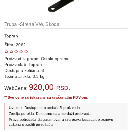
OPREMA
i
DELOVI
Truba -Sirena VW, Skoda
AUTO
DELOVI
Topran
Šifra: 2062
METALNE
POLICE
Proizvod iz grupe:
Ostala oprema
OSTALO
Proizvođač:
Topran
Dostupna količina: 8
KAMIONSKI
Težina artikla: 0.3 kg
DELOVI
920,00
RSD.
WebCena:
**Sve cene su iskazane sa uračunatim PDV-om.
POLOVNI
Uvoznik: Dostupno na ambalaži proizvoda
AUTOMOBILI
Zemlja porekla: Dostupno na ambalaži proizvoda
Prava potrošača: Zagarantovana sva prava kupaca po osnovu
POŠALJITE
zakona o zaštiti potrošača
UPIT