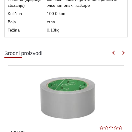
stezanje)
;višenamenski ;ratkape
Količina
100.0 kom
Boja
crna
Težina
0,13
kg
Srodni proizvodi