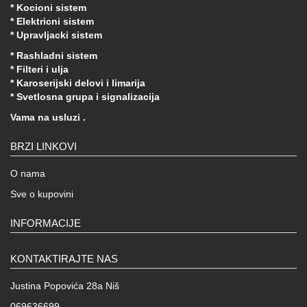
* Kocioni sistem
* Elektricni sistem
* Upravljacki sistem
* Rashladni sistem
* Filteri i ulja
* Karoserijski delovi i limarija
* Svetlosna grupa i signalizacija
Vama na usluzi .
BRZI LINKOVI
O nama
Sve o kupovini
INFORMACIJE
KONTAKTIRAJTE NAS
Justina Popovića 28a Niš
069636699