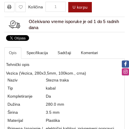
Količina
U korpu
Očekivano vreme isporuke je od 1 do 5 radnih
dana
Opis
Specifikacija
Sadržaji
Komentari
Tehnički opis
Vezica (Vezica, 280x3,5mm, 100kom., crna)
Naziv
Stezna traka
Tip
kabal
Kompletiranje
Da
Dužina
280.0 mm
Širina
3.5 mm
Materijal
Plastika
Primena (spajanje /
električni kablovi ;privremeni popravci