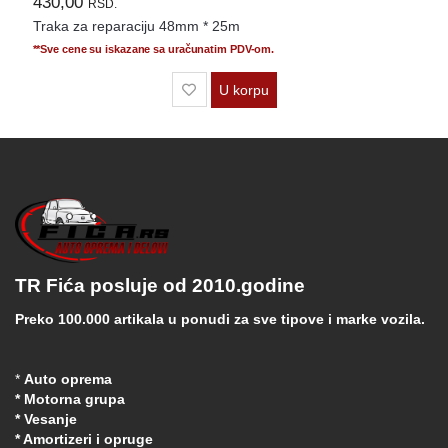
430,00
RSD.
Traka za reparaciju 48mm * 25m
**Sve cene su iskazane sa uračunatim PDV-om.
U korpu
TR Fića posluje od 2010.godine
Preko 100.000 artikala u ponudi za sve tipove i marke vozila.
*
Auto oprema
* Motorna grupa
* Vesanje
* Amortizeri i opruge