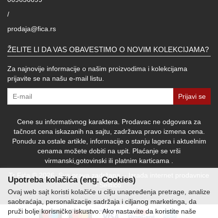
/
prodaja@fica.rs
ŽELITE LI DA VAS OBAVESTIMO O NOVIM KOLEKCIJAMA?
Za najnovije informacije o našim proizvodima i kolekcijama
prijavite se na našu e-mail listu.
Prijavi se
Cene su informativnog karaktera. Prodavac ne odgovara za
tačnost cena iskazanih na sajtu, zadržava pravo izmena cena.
Ponudu za ostale artikle, informacije o stanju lagera i aktuelnim
cenama možete dobiti na upit. Plaćanje se vrši
virmanski,gotovinski ili platnim karticama .
Tr Fića © 2026. Sva prava zadržana. -
Izrada internet prodavnice
Upotreba kolačića (eng. Cookies)
-
Selltico.
Ovaj web sajt koristi kolačiće u cilju unapređenja pretrage, analize
saobraćaja, personalizacije sadržaja i ciljanog marketinga, da
pruži bolje korisničko iskustvo. Ako nastavite da koristite naše