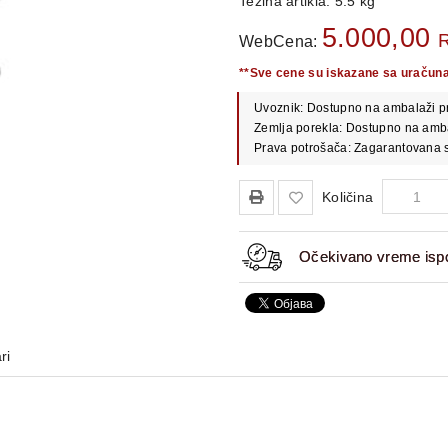
Težina artikla: 5.5 kg
5.000,00
WebCena:
**Sve cene su iskazane sa uračun
Uvoznik: Dostupno na ambalaži p
Zemlja porekla: Dostupno na amb
Prava potrošača: Zagarantovana s
Količina
Očekivano vreme ispo
ri