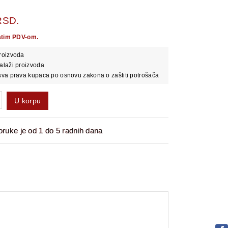
RSD.
atim PDV-om.
roizvoda
alaži proizvoda
va prava kupaca po osnovu zakona o zaštiti potrošača
U korpu
ruke je od 1 do 5 radnih dana