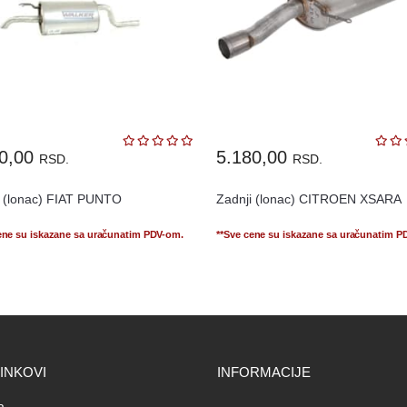
10,00
5.180,00
RSD.
RSD.
i (lonac) FIAT PUNTO
Zadnji (lonac) CITROEN XSARA
ene su iskazane sa uračunatim PDV-om.
**Sve cene su iskazane sa uračunatim P
LINKOVI
INFORMACIJE
a