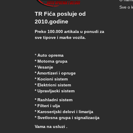
Sve o k
TR Fića posluje od
2010.godine
Preko 100.000 artikala u ponudi za
sve tipove i marke vozila.
*
Auto oprema
* Motorna grupa
* Vesanje
* Amortizeri i opruge
* Kocioni sistem
* Elektricni sistem
* Upravljacki sistem
* Rashladni sistem
* Filteri i ulja
* Karoserijski delovi i limarija
* Svetlosna grupa i signalizacija
Vama na usluzi .