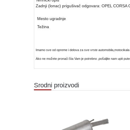
Zadnji (lonac) prigušivač odgovara: OPEL CORSA 
Mesto ugradnje
Težina
Imamo sve od opreme i delova za sve vrste automobila,motocikala 
Ako ne možete pronaći šta Vam je potrebno ,pošaljite nam upit putem
Srodni proizvodi