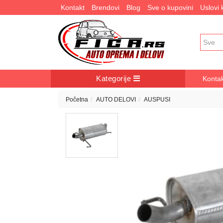
Kontakt
Brendovi
Blog
Sve o kupovini
Uslovi
Kategorije
Konta
Početna
AUTO DELOVI
AUSPUSI