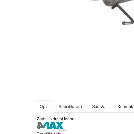
Opis
Specifikacija
Sadržaji
Komenta
Zadnji izduvni lonac
Tehnički opis