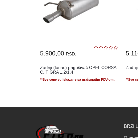
5.900,00
5.1
RSD.
Zadnji (lonac) prigušivač OPEL CORSA
Zadnj
C, TIGRA 1.2/1.4
**Sve cene su iskazane sa uračunatim PDV-om.
**Sve c
BRZI 
O nam