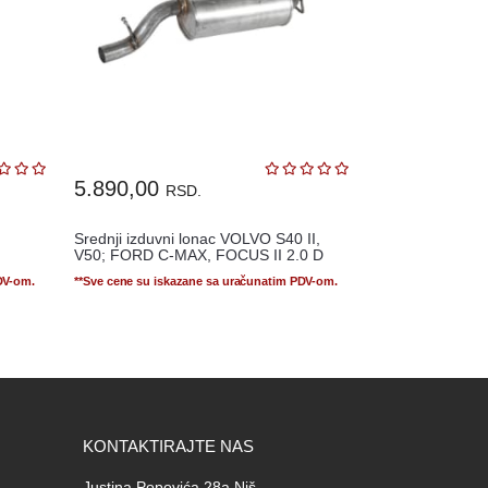
5.890,00
RSD.
Srednji izduvni lonac VOLVO S40 II,
V50; FORD C-MAX, FOCUS II 2.0 D
DV-om.
**Sve cene su iskazane sa uračunatim PDV-om.
KONTAKTIRAJTE NAS
Justina Popovića 28a Niš