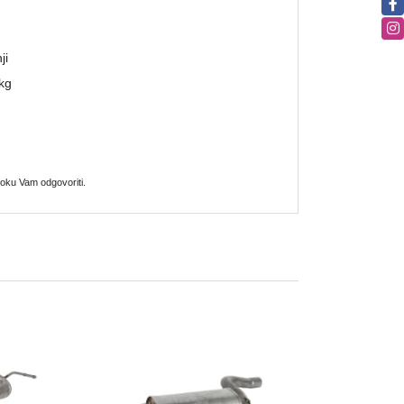
ji
kg
oku Vam odgovoriti.