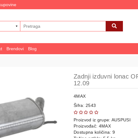
 kupovine
kt
Brendovi
Blog
Zadnji izduvni lonac
12.09
4MAX
Šifra: 2543
Proizvod iz grupe:
AUSPUSI
Proizvođač:
4MAX
Dostupna količina: 9