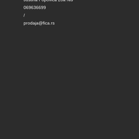
069636699
/
prodaja@fica.rs