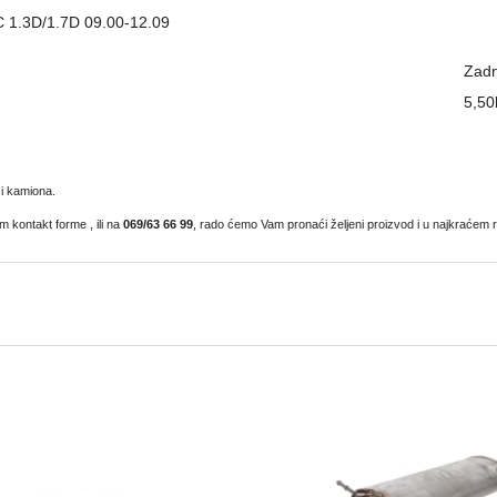
C 1.3D/1.7D 09.00-12.09
Zadn
5,50
i kamiona.
 kontakt forme , ili na
069/63 66 99
,
rado ćemo Vam pronaći željeni proizvod i u najkraćem r