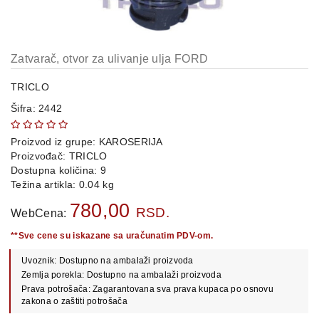
OPREMA
i
DELOVI
Zatvarač, otvor za ulivanje ulja FORD
AUTO
DELOVI
TRICLO
Šifra: 2442
METALNE
POLICE
Proizvod iz grupe:
KAROSERIJA
OSTALO
Proizvođač:
TRICLO
Dostupna količina: 9
KAMIONSKI
Težina artikla: 0.04 kg
DELOVI
780,00
RSD.
WebCena:
**Sve cene su iskazane sa uračunatim PDV-om.
POLOVNI
Uvoznik: Dostupno na ambalaži proizvoda
AUTOMOBILI
Zemlja porekla: Dostupno na ambalaži proizvoda
Prava potrošača: Zagarantovana sva prava kupaca po osnovu
POŠALJITE
zakona o zaštiti potrošača
UPIT