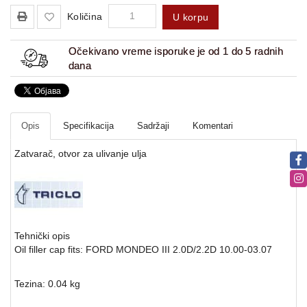
Količina
U korpu
Očekivano vreme isporuke je od 1 do 5 radnih
dana
Opis
Specifikacija
Sadržaji
Komentari
Zatvarač, otvor za ulivanje ulja
Tehnički opis
Oil filler cap fits: FORD MONDEO III 2.0D/2.2D 10.00-03.07
Tezina: 0.04 kg