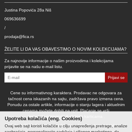
Justina Popovića 28a Niš
069636699
/
prodaja@fica.rs
ŽELITE LI DA VAS OBAVESTIMO O NOVIM KOLEKCIJAMA?
Za najnovije informacije o našim proizvodima i kolekcijama
prijavite se na našu e-mail listu.
Prijavi se
Cene su informativnog karaktera. Prodavac ne odgovara za
tačnost cena iskazanih na sajtu, zadržava pravo izmena cena.
Ponudu za ostale artikle, informacije o stanju lagera i aktuelnim
cenama možete dobiti na upit. Plaćanje se vrši
virmanski,gotovinski ili platnim karticama .
Upotreba kolačića (eng. Cookies)
Tr Fića © 2026. Sva prava zadržana. -
Izrada internet prodavnice
Ovaj web sajt koristi kolačiće u cilju unapređenja pretrage, analize
-
Selltico.
saobraćaja, personalizacije sadržaja i ciljanog marketinga, da