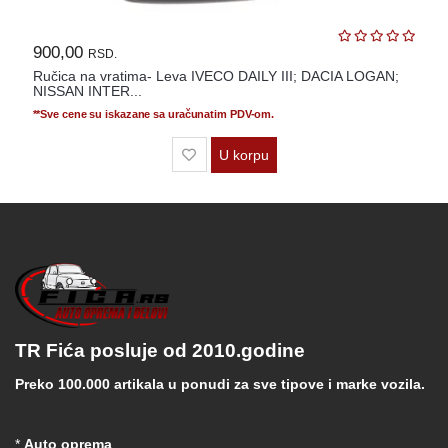
900,00
RSD.
Ručica na vratima- Leva IVECO DAILY III; DACIA LOGAN;
NISSAN INTER...
**Sve cene su iskazane sa uračunatim PDV-om.
U korpu
TR Fića posluje od 2010.godine
Preko 100.000 artikala u ponudi za sve tipove i marke vozila.
*
Auto oprema