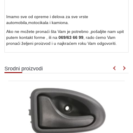
Imamo sve od opreme i delova za sve vrste
automobila,motocikala i kamiona.
Ako ne možete pronaći šta Vam je potrebno ,pošaljite nam upit
putem kontakt forme , ili na
069/63 66 99
, rado ćemo Vam
pronaći željeni proizvod i u najkraćem roku Vam odgovoriti.
Srodni proizvodi