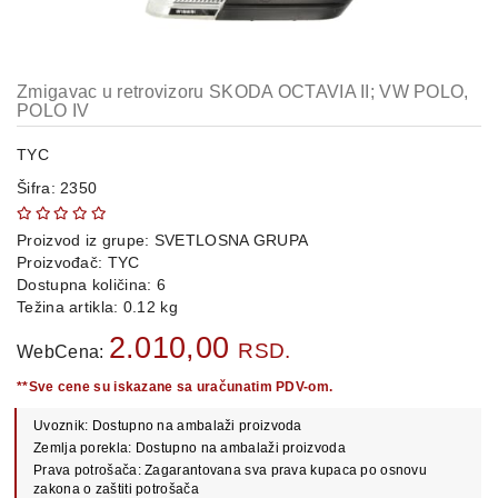
OPREMA
i
DELOVI
Zmigavac u retrovizoru SKODA OCTAVIA II; VW POLO,
AUTO
POLO IV
DELOVI
TYC
METALNE
Šifra: 2350
POLICE
OSTALO
Proizvod iz grupe:
SVETLOSNA GRUPA
Proizvođač:
TYC
Dostupna količina: 6
KAMIONSKI
Težina artikla: 0.12 kg
DELOVI
2.010,00
RSD.
WebCena:
**Sve cene su iskazane sa uračunatim PDV-om.
POLOVNI
AUTOMOBILI
Uvoznik: Dostupno na ambalaži proizvoda
Zemlja porekla: Dostupno na ambalaži proizvoda
POŠALJITE
Prava potrošača: Zagarantovana sva prava kupaca po osnovu
UPIT
zakona o zaštiti potrošača