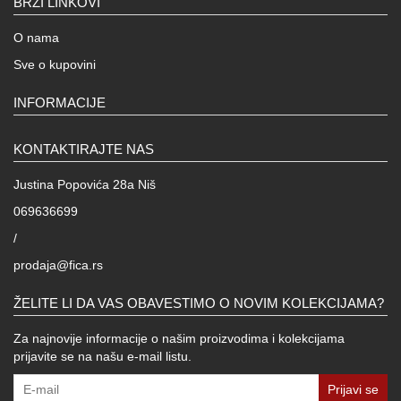
BRZI LINKOVI
O nama
Sve o kupovini
INFORMACIJE
KONTAKTIRAJTE NAS
Justina Popovića 28a Niš
069636699
/
prodaja@fica.rs
ŽELITE LI DA VAS OBAVESTIMO O NOVIM KOLEKCIJAMA?
Za najnovije informacije o našim proizvodima i kolekcijama
prijavite se na našu e-mail listu.
Prijavi se