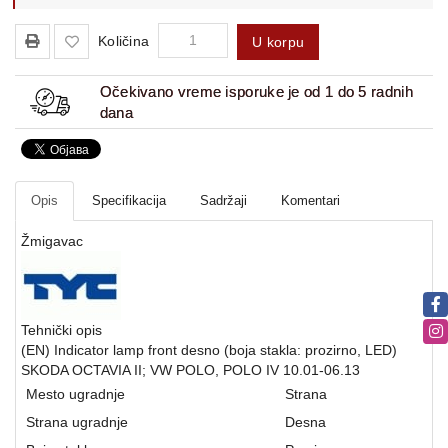
Količina
U korpu
Očekivano vreme isporuke je od 1 do 5 radnih
dana
Opis
Specifikacija
Sadržaji
Komentari
Žmigavac
Tehnički opis
(EN) Indicator lamp front desno (boja stakla: prozirno, LED)
SKODA OCTAVIA II; VW POLO, POLO IV 10.01-06.13
Mesto ugradnje
Strana
Strana ugradnje
Desna