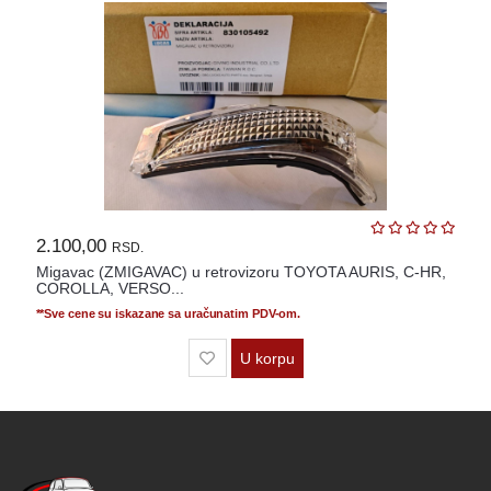
2.100,00
RSD.
Migavac (ZMIGAVAC) u retrovizoru TOYOTA AURIS, C-HR,
COROLLA, VERSO...
**Sve cene su iskazane sa uračunatim PDV-om.
U korpu