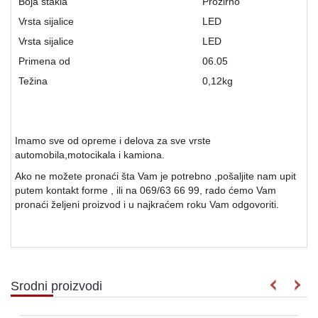
Boja stakla
Prozirno
Vrsta sijalice
LED
Vrsta sijalice
LED
Primena od
06.05
Težina
0,12
kg
Imamo sve od opreme i delova za sve vrste
automobila,motocikala i kamiona.
Ako ne možete pronaći šta Vam je potrebno ,pošaljite nam upit
putem kontakt forme , ili na 069/63 66 99, rado ćemo Vam
pronaći željeni proizvod i u najkraćem roku Vam odgovoriti.
Srodni proizvodi