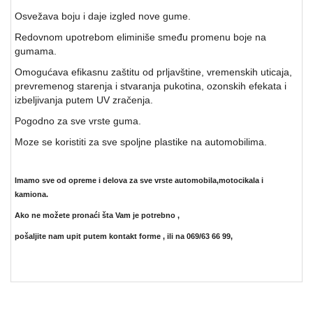
Osvežava boju i daje izgled nove gume.
Redovnom upotrebom eliminiše smeđu promenu boje na
gumama.
Omogućava efikasnu zaštitu od prljavštine, vremenskih uticaja,
prevremenog starenja i stvaranja pukotina, ozonskih efekata i
izbeljivanja putem UV zračenja.
Pogodno za sve vrste guma.
Moze se koristiti za sve spoljne plastike na automobilima.
Imamo sve od opreme i delova za sve vrste automobila,motocikala i
kamiona.
Ako ne možete pronaći šta Vam je potrebno ,
pošaljite nam upit putem kontakt forme ,
ili na 069/63 66 99,