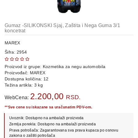
OPREMA
i
DELOVI
Gumaz -SILIKONSKI Sjaj, Zaštita i Nega Guma 3/1
AUTO
koncetrat
DELOVI
MAREX
METALNE
Šifra: 2954
POLICE
OSTALO
Proizvod iz grupe:
Kozmetika za negu automobila
Proizvođač:
MAREX
Dostupna količina: 12
KAMIONSKI
Težina artikla: 3 kg
DELOVI
2.200,00
RSD.
WebCena:
**Sve cene su iskazane sa uračunatim PDV-om.
POLOVNI
AUTOMOBILI
Uvoznik: Dostupno na ambalaži proizvoda
Zemlja porekla: Dostupno na ambalaži proizvoda
POŠALJITE
Prava potrošača: Zagarantovana sva prava kupaca po osnovu
UPIT
zakona o zaštiti potrošača