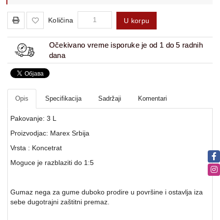
Količina
U korpu
Očekivano vreme isporuke je od 1 do 5 radnih
dana
Opis
Specifikacija
Sadržaji
Komentari
Pakovanje: 3 L
Proizvodjac: Marex Srbija
Vrsta : Koncetrat
Moguce je razblaziti do 1:5
Gumaz nega za gume duboko prodire u površine i ostavlja iza
sebe dugotrajni zaštitni premaz.