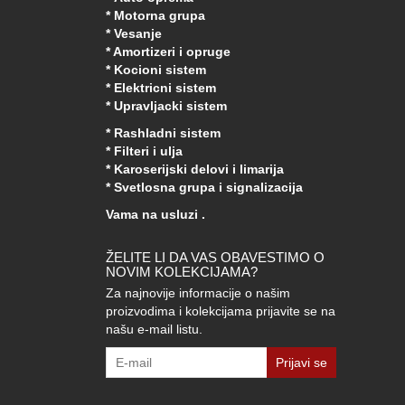
* Motorna grupa
* Vesanje
* Amortizeri i opruge
* Kocioni sistem
* Elektricni sistem
* Upravljacki sistem
* Rashladni sistem
* Filteri i ulja
* Karoserijski delovi i limarija
* Svetlosna grupa i signalizacija
Vama na usluzi .
ŽELITE LI DA VAS OBAVESTIMO O
NOVIM KOLEKCIJAMA?
Za najnovije informacije o našim
proizvodima i kolekcijama prijavite se na
našu e-mail listu.
Prijavi se