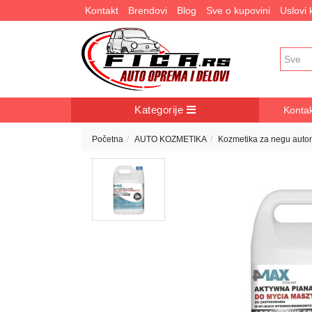
Kontakt
Brendovi
Blog
Sve o kupovini
Uslovi
Kategorije
Konta
Početna
AUTO KOZMETIKA
Kozmetika za negu auto