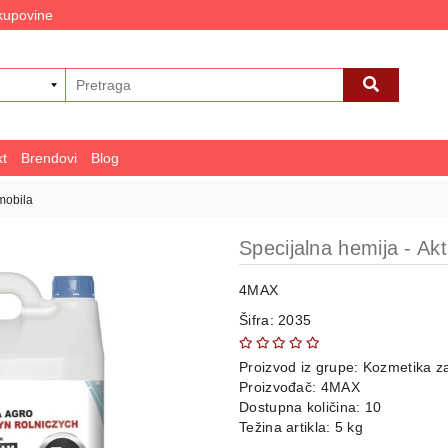
 kupovine
kt
Brendovi
Blog
mobila
Specijalna hemija - Ak
4MAX
Šifra: 2035
Proizvod iz grupe:
Kozmetika za
Proizvođač:
4MAX
Dostupna količina: 10
Težina artikla: 5 kg