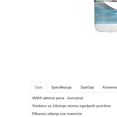
Opis
Specifikacija
Sadržaji
Komenta
4MAX aktivna pena - koncetrat
Sredstvo za čišćenje veoma zaprljanih površina.
Efikasno uklanja sve masnoće