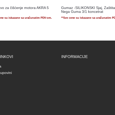
tvo za čišćenje motora AKRA 5
Gumaz -SILIKONSKI Sjaj, Zaštita
Nega Guma 3/1 koncetrat
ene su iskazane sa uračunatim PDV-om.
**Sve cene su iskazane sa uračunatim P
LINKOVI
INFORMACIJE
a
upovini