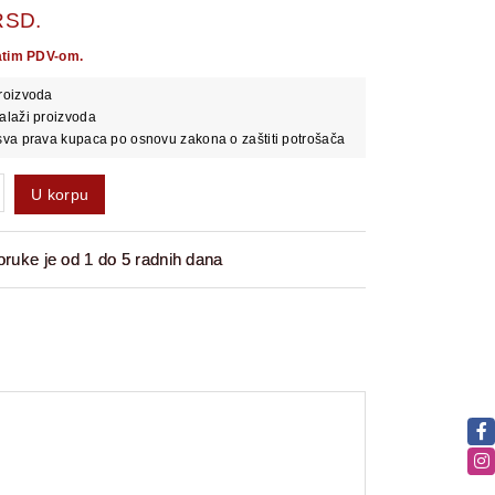
RSD.
atim PDV-om.
roizvoda
alaži proizvoda
va prava kupaca po osnovu zakona o zaštiti potrošača
U korpu
ruke je od 1 do 5 radnih dana