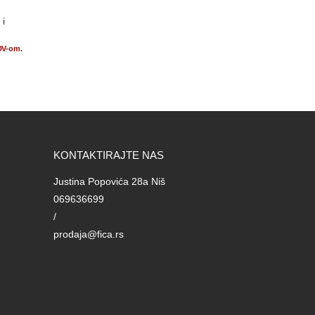
 i
DV-om.
KONTAKTIRAJTE NAS
Justina Popovića 28a Niš
069636699
/
prodaja@fica.rs