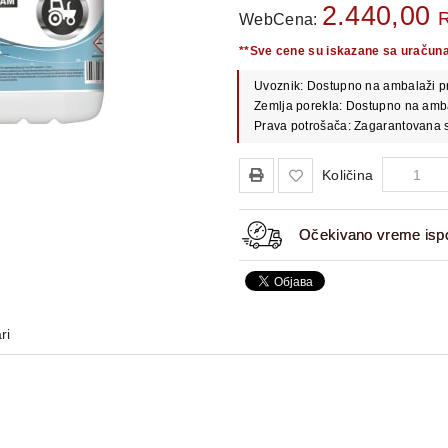
2.440,00
WebCena:
**Sve cene su iskazane sa uračun
Uvoznik: Dostupno na ambalaži p
Zemlja porekla: Dostupno na amb
Prava potrošača: Zagarantovana s
Količina
Očekivano vreme ispo
ri