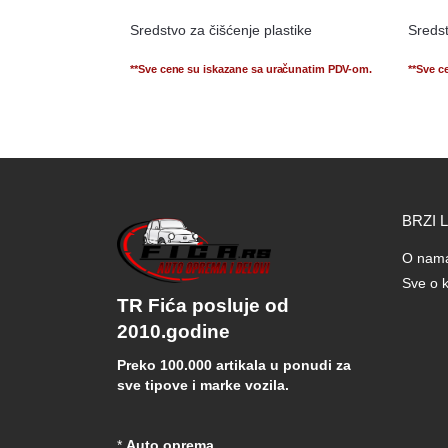
Sredstvo za čišćenje plastike
Sreds
**Sve cene su iskazane sa uračunatim PDV-om.
**Sve c
BRZI 
O nam
Sve o k
TR Fića posluje od
2010.godine
Preko 100.000 artikala u ponudi za
sve tipove i marke vozila.
*
Auto oprema