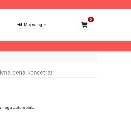
0
Moj nalog
tivna pena koncetrat
 negu automobila