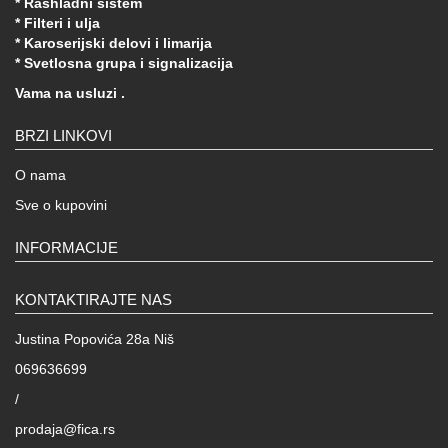
* Rashladni sistem
* Filteri i ulja
* Karoserijski delovi i limarija
* Svetlosna grupa i signalizacija
Vama na usluzi .
BRZI LINKOVI
O nama
Sve o kupovini
INFORMACIJE
KONTAKTIRAJTE NAS
Justina Popovića 28a Niš
069636699
/
prodaja@fica.rs