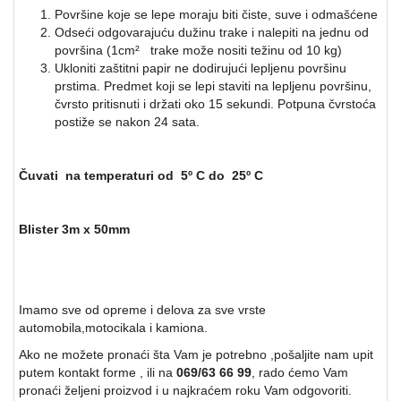
Površine koje se lepe moraju biti čiste, suve i odmašćene
Odseći odgovarajuću dužinu trake i nalepiti na jednu od
površina (1cm² trake može nositi težinu od 10 kg)
Ukloniti zaštitni papir ne dodirujući lepljenu površinu
prstima. Predmet koji se lepi staviti na lepljenu površinu,
čvrsto pritisnuti i držati oko 15 sekundi. Potpuna čvrstoća
postiže se nakon 24 sata.
Čuvati na temperaturi od 5º C do 25º C
Blister 3m x 50mm
Imamo sve od opreme i delova za sve vrste
automobila,motocikala i kamiona.
Ako ne možete pronaći šta Vam je potrebno ,pošaljite nam upit
putem kontakt forme , ili na
069/63 66 99
, rado ćemo Vam
pronaći željeni proizvod i u najkraćem roku Vam odgovoriti.