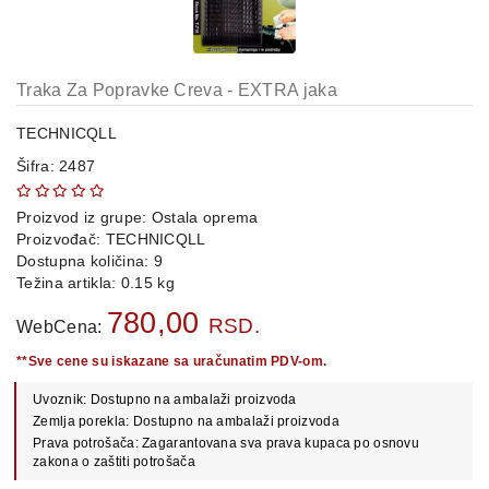
OPREMA
i
DELOVI
Traka Za Popravke Creva - EXTRA jaka
AUTO
DELOVI
TECHNICQLL
Šifra: 2487
METALNE
POLICE
Proizvod iz grupe:
Ostala oprema
OSTALO
Proizvođač:
TECHNICQLL
Dostupna količina: 9
KAMIONSKI
Težina artikla: 0.15 kg
DELOVI
780,00
RSD.
WebCena:
**Sve cene su iskazane sa uračunatim PDV-om.
POLOVNI
Uvoznik: Dostupno na ambalaži proizvoda
AUTOMOBILI
Zemlja porekla: Dostupno na ambalaži proizvoda
Prava potrošača: Zagarantovana sva prava kupaca po osnovu
POŠALJITE
zakona o zaštiti potrošača
UPIT