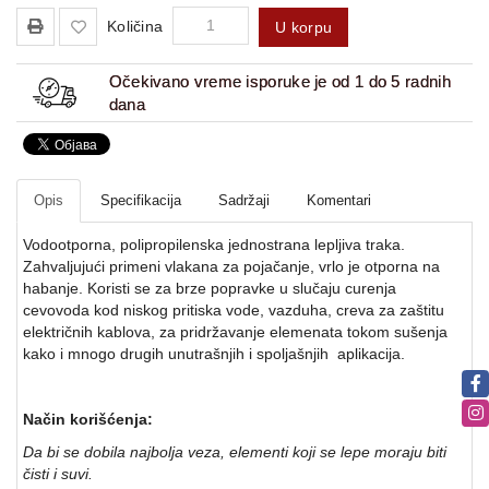
Količina
U korpu
Očekivano vreme isporuke je od 1 do 5 radnih
dana
Opis
Specifikacija
Sadržaji
Komentari
Vodootporna, polipropilenska jednostrana lepljiva traka.
Zahvaljujući primeni vlakana za pojačanje, vrlo je otporna na
habanje. Koristi se za brze popravke u slučaju curenja
cevovoda kod niskog pritiska vode, vazduha, creva za zaštitu
električnih kablova, za pridržavanje elemenata tokom sušenja
kako i mnogo drugih unutrašnjih i spoljašnjih aplikacija.
Način koriš
ć
enja:
Da bi se dobila najbolja veza, elementi koji se lepe moraju biti
čisti i suvi.