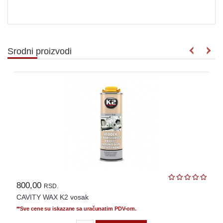
Srodni proizvodi
800,00
RSD.
CAVITY WAX K2 vosak
**Sve cene su iskazane sa uračunatim PDV-om.