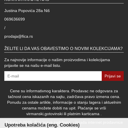
Justina Popovića 28a Niš
069636699
/
prodaja@fica.rs
ŽELITE LI DA VAS OBAVESTIMO O NOVIM KOLEKCIJAMA?
Za najnovije informacije o našim proizvodima i kolekcijama
prijavite se na našu e-mail listu.
Prijavi se
Cene su informativnog karaktera. Prodavac ne odgovara za
tačnost cena iskazanih na sajtu, zadržava pravo izmena cena.
Ponudu za ostale artikle, informacije o stanju lagera i aktuelnim
cenama možete dobiti na upit. Plaćanje se vrši
virmanski,gotovinski ili platnim karticama .
Tr Fića © 2026. Sva prava zadržana. -
Izrada internet prodavnice
Upotreba kolačića (eng. Cookies)
-
Selltico.