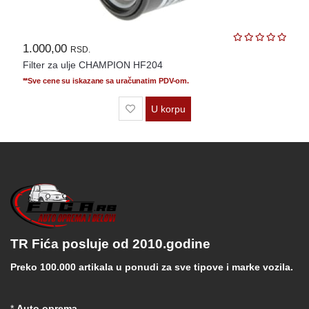
1.000,00
RSD.
Filter za ulje CHAMPION HF204
**Sve cene su iskazane sa uračunatim PDV-om.
U korpu
TR Fića posluje od 2010.godine
Preko 100.000 artikala u ponudi za sve tipove i marke vozila.
*
Auto oprema