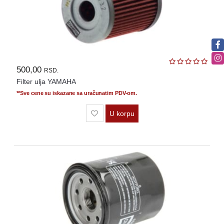
500,00
RSD.
Filter ulja YAMAHA
**Sve cene su iskazane sa uračunatim PDV-om.
U korpu