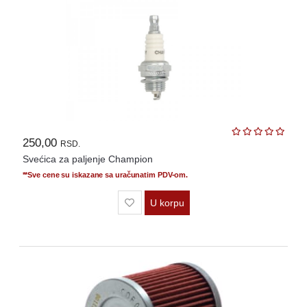
OPREMA
i
DELOVI
AUTO
DELOVI
METALNE
POLICE
250,00
RSD.
OSTALO
Svećica za paljenje Champion
KAMIONSKI
**Sve cene su iskazane sa uračunatim PDV-om.
DELOVI
U korpu
POLOVNI
AUTOMOBILI
POŠALJITE
UPIT