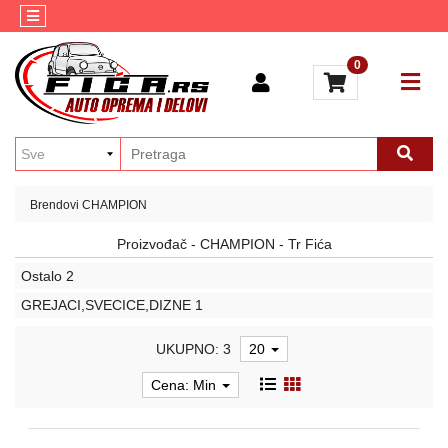
Kategorije
Kontakt
0
AUTO
Brendovi
KOZMETIKA
Blog
ULJA
I
MAZIVA
Brendovi
CHAMPION
AKUMULATORI
Proizvođač - CHAMPION - Tr Fića
AUTO
Ostalo
2
ELEKTRIKA
GREJACI,SVECICE,DIZNE
1
MULTIMEDIJA
UKUPNO: 3
20
ALATI
Cena: Min
GUME
MOTO