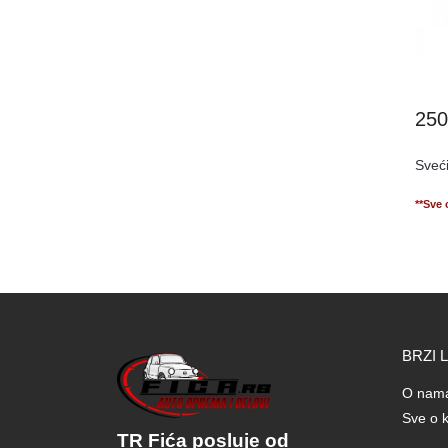
25
Sveć
**Sve
BRZI 
O nam
Sve o k
TR Fića posluje od