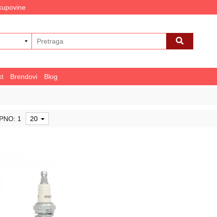
 kupovine
kt
Brendovi
Blog
PNO: 1
20