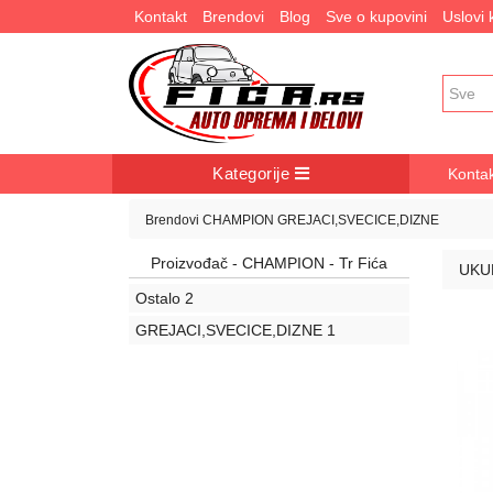
Kontakt
Brendovi
Blog
Sve o kupovini
Uslovi
Kategorije
Konta
Brendovi
CHAMPION
GREJACI,SVECICE,DIZNE
Proizvođač - CHAMPION - Tr Fića
UKU
Ostalo
2
GREJACI,SVECICE,DIZNE
1