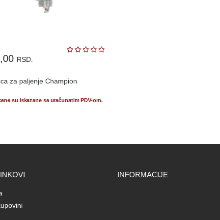
0,00
RSD.
ica za paljenje Champion
 cene su iskazane sa uračunatim PDV-om.
LINKOVI
INFORMACIJE
a
upovini