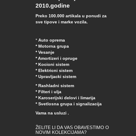
2010.godine
Preko 100.000 artikala u ponudi za
sve tipove i marke vozila.
*
Auto oprema
* Motorna grupa
* Vesanje
* Amortizeri i opruge
* Kocioni sistem
* Elektricni sistem
* Upravljacki sistem
* Rashladni sistem
* Filteri i ulja
* Karoserijski delovi i limarija
* Svetlosna grupa i signalizacija
Vama na usluzi .
ŽELITE LI DA VAS OBAVESTIMO O
NOVIM KOLEKCIJAMA?