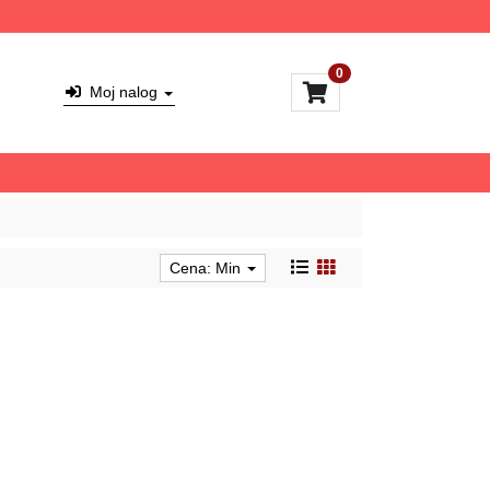
0
Moj nalog
Cena: Min