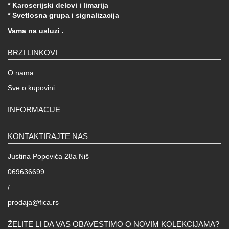
* Karoserijski delovi i limarija
* Svetlosna grupa i signalizacija
Vama na usluzi .
BRZI LINKOVI
O nama
Sve o kupovini
INFORMACIJE
KONTAKTIRAJTE NAS
Justina Popovića 28a Niš
069636699
/
prodaja@fica.rs
ŽELITE LI DA VAS OBAVESTIMO O NOVIM KOLEKCIJAMA?