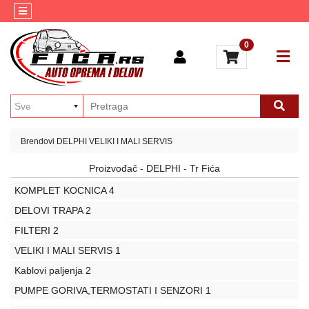
Kategorije
Kontakt
0
AUTO
Brendovi
KOZMETIKA
Blog
ULJA
I
MAZIVA
Brendovi
DELPHI
VELIKI I MALI SERVIS
AKUMULATORI
Proizvođač - DELPHI - Tr Fića
AUTO
KOMPLET KOCNICA
4
ELEKTRIKA
DELOVI TRAPA
2
MULTIMEDIJA
FILTERI
2
ALATI
VELIKI I MALI SERVIS
1
Kablovi paljenja
2
GUME
PUMPE GORIVA,TERMOSTATI I SENZORI
1
MOTO