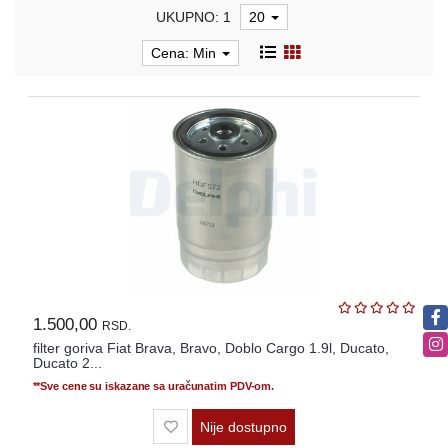
OPREMA
UKUPNO: 1
20
i
DELOVI
Cena: Min
AUTO
DELOVI
METALNE
POLICE
OSTALO
KAMIONSKI
DELOVI
1.500,00
RSD.
filter goriva Fiat Brava, Bravo, Doblo Cargo 1.9l, Ducato,
POLOVNI
Ducato 2...
AUTOMOBILI
**Sve cene su iskazane sa uračunatim PDV-om.
POŠALJITE
Nije dostupno
UPIT